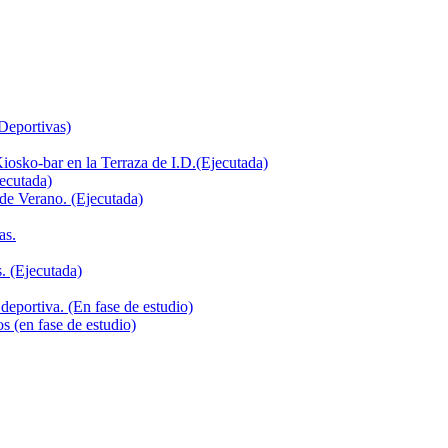
 Deportivas)
iosko-bar en la Terraza de I.D.(Ejecutada)
jecutada)
de Verano. (Ejecutada)
as.
. (Ejecutada)
deportiva. (En fase de estudio)
s (en fase de estudio)