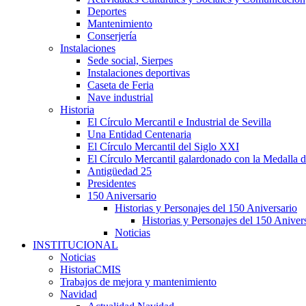
Deportes
Mantenimiento
Conserjería
Instalaciones
Sede social, Sierpes
Instalaciones deportivas
Caseta de Feria
Nave industrial
Historia
El Círculo Mercantil e Industrial de Sevilla
Una Entidad Centenaria
El Círculo Mercantil del Siglo XXI
El Círculo Mercantil galardonado con la Medalla d
Antigüedad 25
Presidentes
150 Aniversario
Historias y Personajes del 150 Aniversario
Historias y Personajes del 150 Aniver
Noticias
INSTITUCIONAL
Noticias
HistoriaCMIS
Trabajos de mejora y mantenimiento
Navidad