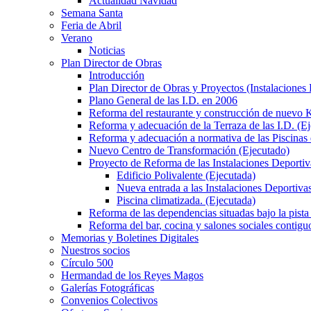
Actualidad Navidad
Semana Santa
Feria de Abril
Verano
Noticias
Plan Director de Obras
Introducción
Plan Director de Obras y Proyectos (Instalaciones
Plano General de las I.D. en 2006
Reforma del restaurante y construcción de nuevo K
Reforma y adecuación de la Terraza de las I.D. (E
Reforma y adecuación a normativa de las Piscinas 
Nuevo Centro de Transformación (Ejecutado)
Proyecto de Reforma de las Instalaciones Deportiv
Edificio Polivalente (Ejecutada)
Nueva entrada a las Instalaciones Deportivas
Piscina climatizada. (Ejecutada)
Reforma de las dependencias situadas bajo la pista 
Reforma del bar, cocina y salones sociales contiguo
Memorias y Boletines Digitales
Nuestros socios
Círculo 500
Hermandad de los Reyes Magos
Galerías Fotográficas
Convenios Colectivos