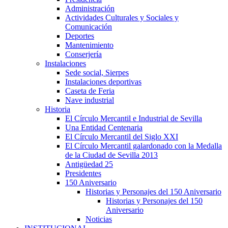
Administración
Actividades Culturales y Sociales y
Comunicación
Deportes
Mantenimiento
Conserjería
Instalaciones
Sede social, Sierpes
Instalaciones deportivas
Caseta de Feria
Nave industrial
Historia
El Círculo Mercantil e Industrial de Sevilla
Una Entidad Centenaria
El Círculo Mercantil del Siglo XXI
El Círculo Mercantil galardonado con la Medalla
de la Ciudad de Sevilla 2013
Antigüedad 25
Presidentes
150 Aniversario
Historias y Personajes del 150 Aniversario
Historias y Personajes del 150
Aniversario
Noticias