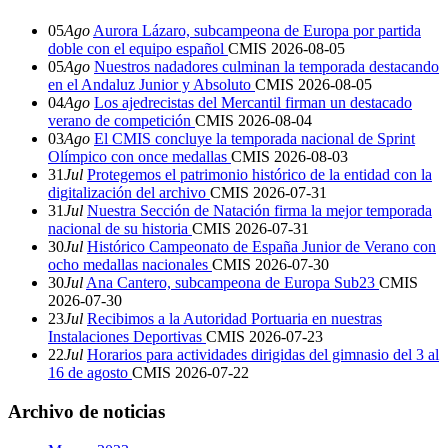
05
Ago
Aurora Lázaro, subcampeona de Europa por partida
doble con el equipo español
CMIS
2026-08-05
05
Ago
Nuestros nadadores culminan la temporada destacando
en el Andaluz Junior y Absoluto
CMIS
2026-08-05
04
Ago
Los ajedrecistas del Mercantil firman un destacado
verano de competición
CMIS
2026-08-04
03
Ago
El CMIS concluye la temporada nacional de Sprint
Olímpico con once medallas
CMIS
2026-08-03
31
Jul
Protegemos el patrimonio histórico de la entidad con la
digitalización del archivo
CMIS
2026-07-31
31
Jul
Nuestra Sección de Natación firma la mejor temporada
nacional de su historia
CMIS
2026-07-31
30
Jul
Histórico Campeonato de España Junior de Verano con
ocho medallas nacionales
CMIS
2026-07-30
30
Jul
Ana Cantero, subcampeona de Europa Sub23
CMIS
2026-07-30
23
Jul
Recibimos a la Autoridad Portuaria en nuestras
Instalaciones Deportivas
CMIS
2026-07-23
22
Jul
Horarios para actividades dirigidas del gimnasio del 3 al
16 de agosto
CMIS
2026-07-22
Archivo de noticias