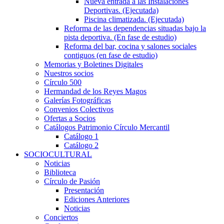
Nueva entrada a las Instalaciones
Deportivas. (Ejecutada)
Piscina climatizada. (Ejecutada)
Reforma de las dependencias situadas bajo la
pista deportiva. (En fase de estudio)
Reforma del bar, cocina y salones sociales
contiguos (en fase de estudio)
Memorias y Boletines Digitales
Nuestros socios
Círculo 500
Hermandad de los Reyes Magos
Galerías Fotográficas
Convenios Colectivos
Ofertas a Socios
Catálogos Patrimonio Círculo Mercantil
Catálogo 1
Catálogo 2
SOCIOCULTURAL
Noticias
Biblioteca
Círculo de Pasión
Presentación
Ediciones Anteriores
Noticias
Conciertos