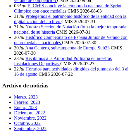
verano de competición
CMIS
2026-08-04
03
Ago
El CMIS concluye la temporada nacional de Sprint
Olímpico con once medallas
CMIS
2026-08-03
31
Jul
Protegemos el patrimonio histórico de la entidad con la
digitalización del archivo
CMIS
2026-07-31
31
Jul
Nuestra Sección de Natación firma la mejor temporada
nacional de su historia
CMIS
2026-07-31
30
Jul
Histórico Campeonato de España Junior de Verano con
ocho medallas nacionales
CMIS
2026-07-30
30
Jul
Ana Cantero, subcampeona de Europa Sub23
CMIS
2026-07-30
23
Jul
Recibimos a la Autoridad Portuaria en nuestras
Instalaciones Deportivas
CMIS
2026-07-23
22
Jul
Horarios para actividades dirigidas del gimnasio del 3 al
16 de agosto
CMIS
2026-07-22
Archivo de noticias
Marzo, 2023
Febrero, 2023
Enero, 2023
Diciembre, 2022
Noviembre, 2022
Octubre, 2022
Septiembre, 2022