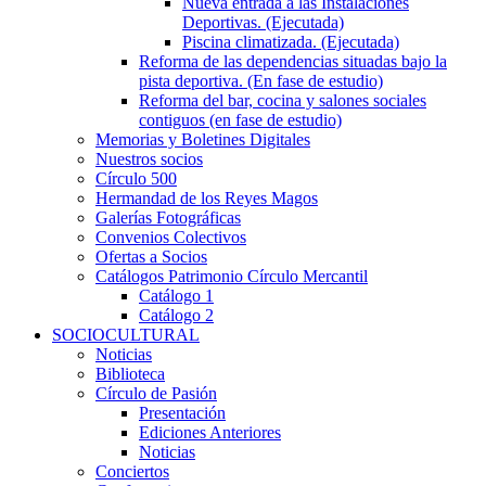
Nueva entrada a las Instalaciones
Deportivas. (Ejecutada)
Piscina climatizada. (Ejecutada)
Reforma de las dependencias situadas bajo la
pista deportiva. (En fase de estudio)
Reforma del bar, cocina y salones sociales
contiguos (en fase de estudio)
Memorias y Boletines Digitales
Nuestros socios
Círculo 500
Hermandad de los Reyes Magos
Galerías Fotográficas
Convenios Colectivos
Ofertas a Socios
Catálogos Patrimonio Círculo Mercantil
Catálogo 1
Catálogo 2
SOCIOCULTURAL
Noticias
Biblioteca
Círculo de Pasión
Presentación
Ediciones Anteriores
Noticias
Conciertos