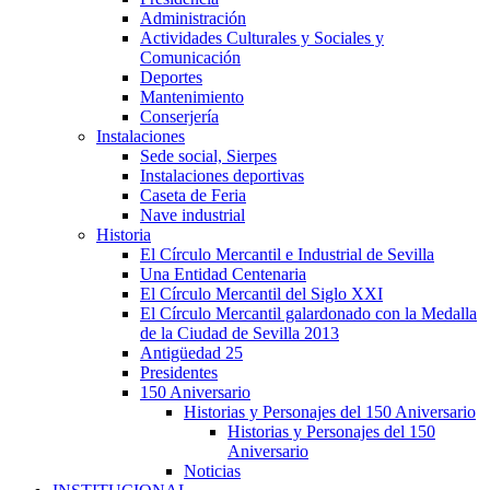
Administración
Actividades Culturales y Sociales y
Comunicación
Deportes
Mantenimiento
Conserjería
Instalaciones
Sede social, Sierpes
Instalaciones deportivas
Caseta de Feria
Nave industrial
Historia
El Círculo Mercantil e Industrial de Sevilla
Una Entidad Centenaria
El Círculo Mercantil del Siglo XXI
El Círculo Mercantil galardonado con la Medalla
de la Ciudad de Sevilla 2013
Antigüedad 25
Presidentes
150 Aniversario
Historias y Personajes del 150 Aniversario
Historias y Personajes del 150
Aniversario
Noticias