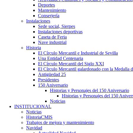
Deportes
Mantenimiento
Conserjería
Instalaciones
Sede social, Sierpes
Instalaciones deportivas
Caseta de Feria
Nave industrial
Historia
El Círculo Mercantil e Industrial de Sevilla
Una Entidad Centenaria
El Círculo Mercantil del Siglo XXI
El Círculo Mercantil galardonado con la Medalla d
Antigüedad 25
Presidentes
150 Aniversario
Historias y Personajes del 150 Aniversario
Historias y Personajes del 150 Aniver
Noticias
INSTITUCIONAL
Noticias
HistoriaCMIS
Trabajos de mejora y mantenimiento
Navidad