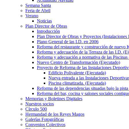
Actualidad Navidad
Semana Santa
Feria de Abril
Verano
Noticias
Plan Director de Obras
Introducción
Plan Director de Obras y Proyectos (Instalaciones
Plano General de las I.D. en 2006
Reforma del restaurante y construcción de nuevo K
Reforma y adecuación de la Terraza de las I.D. (E
Reforma y adecuación a normativa de las Piscinas 
Nuevo Centro de Transformación (Ejecutado)
Proyecto de Reforma de las Instalaciones Deportiv
Edificio Polivalente (Ejecutada)
Nueva entrada a las Instalaciones Deportivas
Piscina climatizada. (Ejecutada)
Reforma de las dependencias situadas bajo la pista 
Reforma del bar, cocina y salones sociales contiguo
Memorias y Boletines Digitales
Nuestros socios
Círculo 500
Hermandad de los Reyes Magos
Galerías Fotográficas
Convenios Colectivos