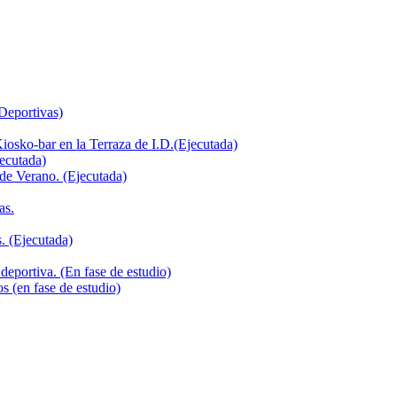
 Deportivas)
iosko-bar en la Terraza de I.D.(Ejecutada)
jecutada)
de Verano. (Ejecutada)
as.
. (Ejecutada)
deportiva. (En fase de estudio)
s (en fase de estudio)