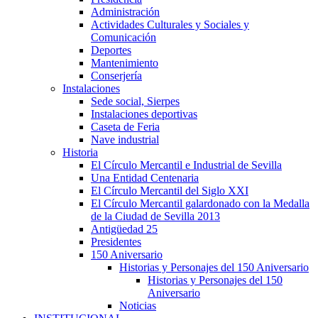
Administración
Actividades Culturales y Sociales y
Comunicación
Deportes
Mantenimiento
Conserjería
Instalaciones
Sede social, Sierpes
Instalaciones deportivas
Caseta de Feria
Nave industrial
Historia
El Círculo Mercantil e Industrial de Sevilla
Una Entidad Centenaria
El Círculo Mercantil del Siglo XXI
El Círculo Mercantil galardonado con la Medalla
de la Ciudad de Sevilla 2013
Antigüedad 25
Presidentes
150 Aniversario
Historias y Personajes del 150 Aniversario
Historias y Personajes del 150
Aniversario
Noticias