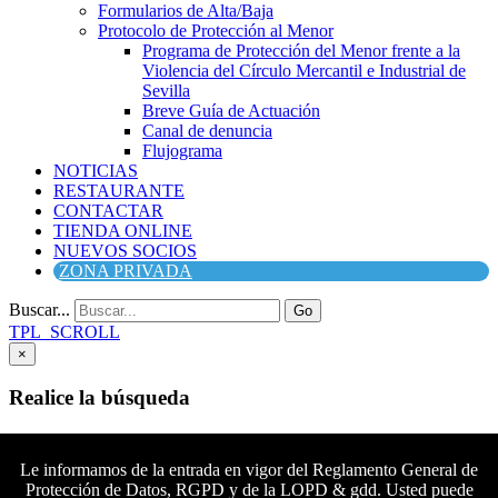
Formularios de Alta/Baja
Protocolo de Protección al Menor
Programa de Protección del Menor frente a la
Violencia del Círculo Mercantil e Industrial de
Sevilla
Breve Guía de Actuación
Canal de denuncia
Flujograma
NOTICIAS
RESTAURANTE
CONTACTAR
TIENDA ONLINE
NUEVOS SOCIOS
ZONA PRIVADA
Buscar...
Go
TPL_SCROLL
×
Realice la búsqueda
Buscar
Buscar
Le informamos de la entrada en vigor del Reglamento General de
Protección de Datos, RGPD y de la LOPD & gdd. Usted puede