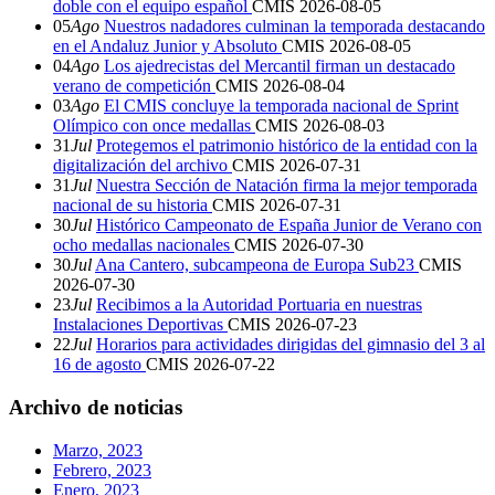
doble con el equipo español
CMIS
2026-08-05
05
Ago
Nuestros nadadores culminan la temporada destacando
en el Andaluz Junior y Absoluto
CMIS
2026-08-05
04
Ago
Los ajedrecistas del Mercantil firman un destacado
verano de competición
CMIS
2026-08-04
03
Ago
El CMIS concluye la temporada nacional de Sprint
Olímpico con once medallas
CMIS
2026-08-03
31
Jul
Protegemos el patrimonio histórico de la entidad con la
digitalización del archivo
CMIS
2026-07-31
31
Jul
Nuestra Sección de Natación firma la mejor temporada
nacional de su historia
CMIS
2026-07-31
30
Jul
Histórico Campeonato de España Junior de Verano con
ocho medallas nacionales
CMIS
2026-07-30
30
Jul
Ana Cantero, subcampeona de Europa Sub23
CMIS
2026-07-30
23
Jul
Recibimos a la Autoridad Portuaria en nuestras
Instalaciones Deportivas
CMIS
2026-07-23
22
Jul
Horarios para actividades dirigidas del gimnasio del 3 al
16 de agosto
CMIS
2026-07-22
Archivo de noticias
Marzo, 2023
Febrero, 2023
Enero, 2023