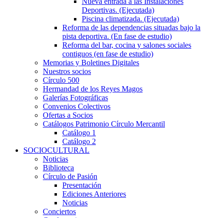
Nueva entrada a las Instalaciones
Deportivas. (Ejecutada)
Piscina climatizada. (Ejecutada)
Reforma de las dependencias situadas bajo la
pista deportiva. (En fase de estudio)
Reforma del bar, cocina y salones sociales
contiguos (en fase de estudio)
Memorias y Boletines Digitales
Nuestros socios
Círculo 500
Hermandad de los Reyes Magos
Galerías Fotográficas
Convenios Colectivos
Ofertas a Socios
Catálogos Patrimonio Círculo Mercantil
Catálogo 1
Catálogo 2
SOCIOCULTURAL
Noticias
Biblioteca
Círculo de Pasión
Presentación
Ediciones Anteriores
Noticias
Conciertos