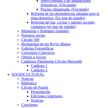
Nueva entrada a las Instalaciones
Deportivas. (Ejecutada)
Piscina climatizada. (Ejecutada)
Reforma de las dependencias situadas bajo la
pista deportiva. (En fase de estudio)
Reforma del bar, cocina y salones sociales
contiguos (en fase de estudio)
Memorias y Boletines Digitales
Nuestros socios
Círculo 500
Hermandad de los Reyes Magos
Galerías Fotográficas
Convenios Colectivos
Ofertas a Socios
Catálogos Patrimonio Círculo Mercantil
Catálogo 1
Catálogo 2
SOCIOCULTURAL
Noticias
Biblioteca
Círculo de Pasión
Presentación
Ediciones Anteriores
Noticias
Conciertos