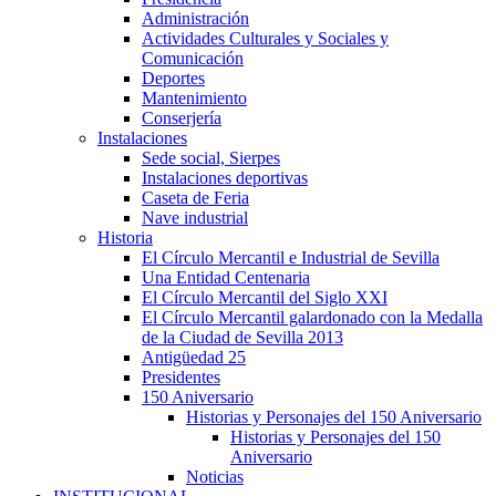
Administración
Actividades Culturales y Sociales y
Comunicación
Deportes
Mantenimiento
Conserjería
Instalaciones
Sede social, Sierpes
Instalaciones deportivas
Caseta de Feria
Nave industrial
Historia
El Círculo Mercantil e Industrial de Sevilla
Una Entidad Centenaria
El Círculo Mercantil del Siglo XXI
El Círculo Mercantil galardonado con la Medalla
de la Ciudad de Sevilla 2013
Antigüedad 25
Presidentes
150 Aniversario
Historias y Personajes del 150 Aniversario
Historias y Personajes del 150
Aniversario
Noticias