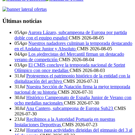
Últimas noticias
05
Ago
Aurora Lázaro, subcampeona de Europa por partida
doble con el equipo español
CMIS
2026-08-05
05
Ago
Nuestros nadadores culminan la temporada destacando
en el Andaluz Junior y Absoluto
CMIS
2026-08-05
04
Ago
Los ajedrecistas del Mercantil firman un destacado
verano de competición
CMIS
2026-08-04
03
Ago
El CMIS concluye la temporada nacional de Sprint
Olímpico con once medallas
CMIS
2026-08-03
31
Jul
Protegemos el patrimonio histórico de la entidad con la
digitalización del archivo
CMIS
2026-07-31
31
Jul
Nuestra Sección de Natación firma la mejor temporada
nacional de su historia
CMIS
2026-07-31
30
Jul
Histórico Campeonato de España Junior de Verano con
ocho medallas nacionales
CMIS
2026-07-30
30
Jul
Ana Cantero, subcampeona de Europa Sub23
CMIS
2026-07-30
23
Jul
Recibimos a la Autoridad Portuaria en nuestras
Instalaciones Deportivas
CMIS
2026-07-23
22
Jul
Horarios para actividades dirigidas del gimnasio del 3 al