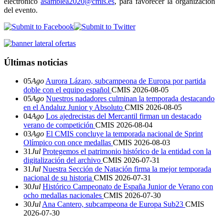
electrónico
asamblea2020@cmis.es
, para favorecer la organización
del evento.
Últimas noticias
05
Ago
Aurora Lázaro, subcampeona de Europa por partida
doble con el equipo español
CMIS
2026-08-05
05
Ago
Nuestros nadadores culminan la temporada destacando
en el Andaluz Junior y Absoluto
CMIS
2026-08-05
04
Ago
Los ajedrecistas del Mercantil firman un destacado
verano de competición
CMIS
2026-08-04
03
Ago
El CMIS concluye la temporada nacional de Sprint
Olímpico con once medallas
CMIS
2026-08-03
31
Jul
Protegemos el patrimonio histórico de la entidad con la
digitalización del archivo
CMIS
2026-07-31
31
Jul
Nuestra Sección de Natación firma la mejor temporada
nacional de su historia
CMIS
2026-07-31
30
Jul
Histórico Campeonato de España Junior de Verano con
ocho medallas nacionales
CMIS
2026-07-30
30
Jul
Ana Cantero, subcampeona de Europa Sub23
CMIS
2026-07-30