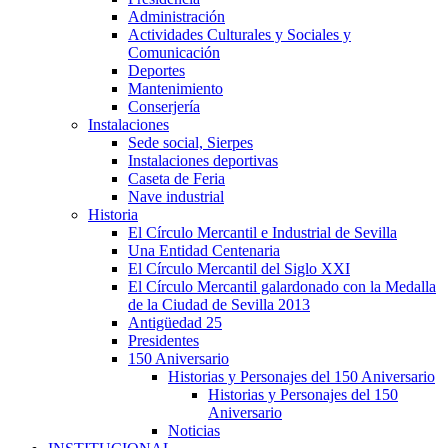
Administración
Actividades Culturales y Sociales y
Comunicación
Deportes
Mantenimiento
Conserjería
Instalaciones
Sede social, Sierpes
Instalaciones deportivas
Caseta de Feria
Nave industrial
Historia
El Círculo Mercantil e Industrial de Sevilla
Una Entidad Centenaria
El Círculo Mercantil del Siglo XXI
El Círculo Mercantil galardonado con la Medalla
de la Ciudad de Sevilla 2013
Antigüedad 25
Presidentes
150 Aniversario
Historias y Personajes del 150 Aniversario
Historias y Personajes del 150
Aniversario
Noticias