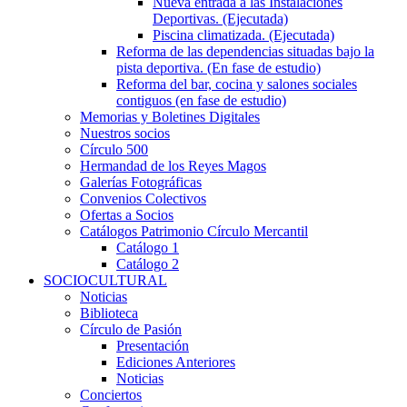
Nueva entrada a las Instalaciones
Deportivas. (Ejecutada)
Piscina climatizada. (Ejecutada)
Reforma de las dependencias situadas bajo la
pista deportiva. (En fase de estudio)
Reforma del bar, cocina y salones sociales
contiguos (en fase de estudio)
Memorias y Boletines Digitales
Nuestros socios
Círculo 500
Hermandad de los Reyes Magos
Galerías Fotográficas
Convenios Colectivos
Ofertas a Socios
Catálogos Patrimonio Círculo Mercantil
Catálogo 1
Catálogo 2
SOCIOCULTURAL
Noticias
Biblioteca
Círculo de Pasión
Presentación
Ediciones Anteriores
Noticias
Conciertos