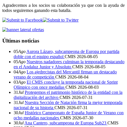
Agradecemos a los socios su colaboración ya que con la ayuda de
todos seguiremos ganando esta batalla.
Últimas noticias
05
Ago
Aurora Lázaro, subcampeona de Europa por partida
doble con el equipo español
CMIS
2026-08-05
05
Ago
Nuestros nadadores culminan la temporada destacando
en el Andaluz Junior y Absoluto
CMIS
2026-08-05
04
Ago
Los ajedrecistas del Mercantil firman un destacado
verano de competición
CMIS
2026-08-04
03
Ago
El CMIS concluye la temporada nacional de Sprint
Olímpico con once medallas
CMIS
2026-08-03
31
Jul
Protegemos el patrimonio histórico de la entidad con la
digitalización del archivo
CMIS
2026-07-31
31
Jul
Nuestra Sección de Natación firma la mejor temporada
nacional de su historia
CMIS
2026-07-31
30
Jul
Histórico Campeonato de España Junior de Verano con
ocho medallas nacionales
CMIS
2026-07-30
30
Jul
Ana Cantero, subcampeona de Europa Sub23
CMIS