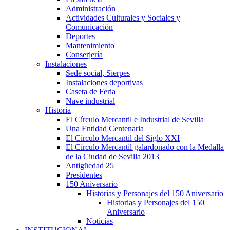
Administración
Actividades Culturales y Sociales y
Comunicación
Deportes
Mantenimiento
Conserjería
Instalaciones
Sede social, Sierpes
Instalaciones deportivas
Caseta de Feria
Nave industrial
Historia
El Círculo Mercantil e Industrial de Sevilla
Una Entidad Centenaria
El Círculo Mercantil del Siglo XXI
El Círculo Mercantil galardonado con la Medalla
de la Ciudad de Sevilla 2013
Antigüedad 25
Presidentes
150 Aniversario
Historias y Personajes del 150 Aniversario
Historias y Personajes del 150
Aniversario
Noticias