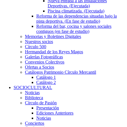
Nueva entrada a las Instalaciones
Deportivas. (Ejecutada)
Piscina climatizada. (Ejecutada)
Reforma de las dependencias situadas bajo la
pista deportiva. (En fase de estudio)
Reforma del bar, cocina y salones sociales
contiguos (en fase de estudio)
Memorias y Boletines Digitales
Nuestros socios
Círculo 500
Hermandad de los Reyes Magos
Galerías Fotográficas
Convenios Colectivos
Ofertas a Socios
Catálogos Patrimonio Círculo Mercantil
Catálogo 1
Catálogo 2
SOCIOCULTURAL
Noticias
Biblioteca
Círculo de Pasión
Presentación
Ediciones Anteriores
Noticias
Conciertos