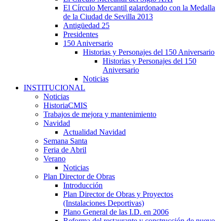
El Círculo Mercantil galardonado con la Medalla
de la Ciudad de Sevilla 2013
Antigüedad 25
Presidentes
150 Aniversario
Historias y Personajes del 150 Aniversario
Historias y Personajes del 150
Aniversario
Noticias
INSTITUCIONAL
Noticias
HistoriaCMIS
Trabajos de mejora y mantenimiento
Navidad
Actualidad Navidad
Semana Santa
Feria de Abril
Verano
Noticias
Plan Director de Obras
Introducción
Plan Director de Obras y Proyectos
(Instalaciones Deportivas)
Plano General de las I.D. en 2006
Reforma del restaurante y construcción de nuevo