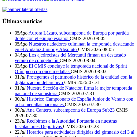
Últimas noticias
05
Ago
Aurora Lázaro, subcampeona de Europa por partida
doble con el equipo español
CMIS
2026-08-05
05
Ago
Nuestros nadadores culminan la temporada destacando
en el Andaluz Junior y Absoluto
CMIS
2026-08-05
04
Ago
Los ajedrecistas del Mercantil firman un destacado
verano de competición
CMIS
2026-08-04
03
Ago
El CMIS concluye la temporada nacional de Sprint
Olímpico con once medallas
CMIS
2026-08-03
31
Jul
Protegemos el patrimonio histórico de la entidad con la
digitalización del archivo
CMIS
2026-07-31
31
Jul
Nuestra Sección de Natación firma la mejor temporada
nacional de su historia
CMIS
2026-07-31
30
Jul
Histórico Campeonato de España Junior de Verano con
ocho medallas nacionales
CMIS
2026-07-30
30
Jul
Ana Cantero, subcampeona de Europa Sub23
CMIS
2026-07-30
23
Jul
Recibimos a la Autoridad Portuaria en nuestras
Instalaciones Deportivas
CMIS
2026-07-23
22
Jul
Horarios para actividades dirigidas del gimnasio del 3 al