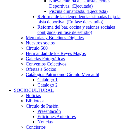
Nueva entrada a las Instalaciones
Deportivas. (Ejecutada)
Piscina climatizada. (Ejecutada)
Reforma de las dependencias situadas bajo la
pista deportiva. (En fase de estudio)
Reforma del bar, cocina y salones sociales
contiguos (en fase de estudio)
Memorias y Boletines Digitales
Nuestros socios
Círculo 500
Hermandad de los Reyes Magos
Galerías Fotográficas
Convenios Colectivos
Ofertas a Socios
Catálogos Patrimonio Círculo Mercantil
Catálogo 1
Catálogo 2
SOCIOCULTURAL
Noticias
Biblioteca
Círculo de Pasión
Presentación
Ediciones Anteriores
Noticias
Conciertos