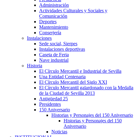
Administración
Actividades Culturales y Sociales y
Comunicación
Deportes
Mantenimiento
Conserjería
Instalaciones
Sede social, Sierpes
Instalaciones deportivas
Caseta de Feria
Nave industrial
Historia
El Círculo Mercantil e Industrial de Sevilla
Una Entidad Centenaria
El Círculo Mercantil del Siglo XXI
El Círculo Mercantil galardonado con la Medalla
de la Ciudad de Sevilla 2013
Antigüedad 25
Presidentes
150 Aniversario
Historias y Personajes del 150 Aniversario
Historias y Personajes del 150
Aniversario
Noticias