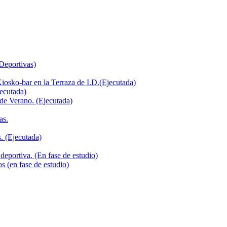
 Deportivas)
iosko-bar en la Terraza de I.D.(Ejecutada)
jecutada)
de Verano. (Ejecutada)
as.
. (Ejecutada)
deportiva. (En fase de estudio)
s (en fase de estudio)