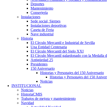
Deportes
Mantenimiento
Conserjería
Instalaciones
Sede social, Sierpes
Instalaciones deportivas
Caseta de Feria
Nave industrial
Historia
El Círculo Mercantil e Industrial de Sevilla
Una Entidad Centenaria
El Círculo Mercantil del Siglo XXI
El Círculo Mercantil galardonado con la Medalla d
Antigüedad 25
Presidentes
150 Aniversario
Historias y Personajes del 150 Aniversario
Historias y Personajes del 150 Aniver
Noticias
INSTITUCIONAL
Noticias
HistoriaCMIS
Trabajos de mejora y mantenimiento
Navidad