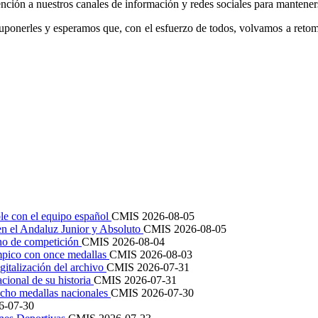
ión a nuestros canales de información y redes sociales para manteners
nerles y esperamos que, con el esfuerzo de todos, volvamos a retomar 
le con el equipo español
CMIS
2026-08-05
en el Andaluz Junior y Absoluto
CMIS
2026-08-05
ano de competición
CMIS
2026-08-04
mpico con once medallas
CMIS
2026-08-03
igitalización del archivo
CMIS
2026-07-31
cional de su historia
CMIS
2026-07-31
cho medallas nacionales
CMIS
2026-07-30
6-07-30