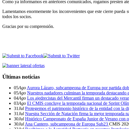
Como ya informamos en anteriores comunicados, rogamos presten atenc
Lamentamos enormemente los inconvenientes que este cierre pueda supo
todos los socios.
Gracias por su comprensión.
Últimas noticias
05
Ago
Aurora Lázaro, subcampeona de Europa por partida dob
05
Ago
Nuestros nadadores culminan la temporada destacando 
04
Ago
Los ajedrecistas del Mercantil firman un destacado ver
03
Ago
El CMIS concluye la temporada nacional de Sprint Olí
31
Jul
Protegemos el patrimonio histórico de la entidad con la d
31
Jul
Nuestra Sección de Natación firma la mejor temporada na
30
Jul
Histórico Campeonato de España Junior de Verano con o
30
Jul
Ana Cantero, subcampeona de Europa Sub23
CMIS
202