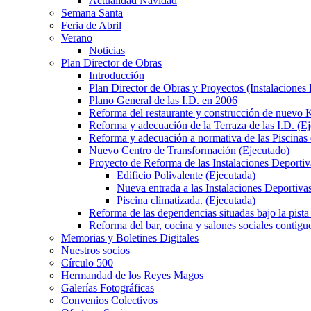
Actualidad Navidad
Semana Santa
Feria de Abril
Verano
Noticias
Plan Director de Obras
Introducción
Plan Director de Obras y Proyectos (Instalaciones
Plano General de las I.D. en 2006
Reforma del restaurante y construcción de nuevo K
Reforma y adecuación de la Terraza de las I.D. (E
Reforma y adecuación a normativa de las Piscinas 
Nuevo Centro de Transformación (Ejecutado)
Proyecto de Reforma de las Instalaciones Deportiv
Edificio Polivalente (Ejecutada)
Nueva entrada a las Instalaciones Deportivas
Piscina climatizada. (Ejecutada)
Reforma de las dependencias situadas bajo la pista 
Reforma del bar, cocina y salones sociales contiguo
Memorias y Boletines Digitales
Nuestros socios
Círculo 500
Hermandad de los Reyes Magos
Galerías Fotográficas
Convenios Colectivos