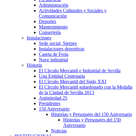
Administración
Actividades Culturales y Sociales y
Comunicación
Deportes
Mantenimiento
Conserjería
Instalaciones
Sede social, Sierpes
Instalaciones deportivas
Caseta de Feria
Nave industrial
Historia
El Círculo Mercantil e Industrial de Sevilla
Una Entidad Centenaria
El Círculo Mercantil del Siglo XXI
El Círculo Mercantil galardonado con la Medalla
de la Ciudad de Sevilla 2013
Antigüedad 25
Presidentes
150 Aniversario
Historias y Personajes del 150 Aniversario
Historias y Personajes del 150
Aniversario
Noticias