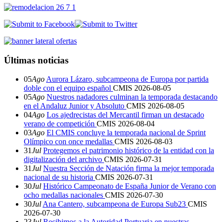
Últimas noticias
05
Ago
Aurora Lázaro, subcampeona de Europa por partida
doble con el equipo español
CMIS
2026-08-05
05
Ago
Nuestros nadadores culminan la temporada destacando
en el Andaluz Junior y Absoluto
CMIS
2026-08-05
04
Ago
Los ajedrecistas del Mercantil firman un destacado
verano de competición
CMIS
2026-08-04
03
Ago
El CMIS concluye la temporada nacional de Sprint
Olímpico con once medallas
CMIS
2026-08-03
31
Jul
Protegemos el patrimonio histórico de la entidad con la
digitalización del archivo
CMIS
2026-07-31
31
Jul
Nuestra Sección de Natación firma la mejor temporada
nacional de su historia
CMIS
2026-07-31
30
Jul
Histórico Campeonato de España Junior de Verano con
ocho medallas nacionales
CMIS
2026-07-30
30
Jul
Ana Cantero, subcampeona de Europa Sub23
CMIS
2026-07-30
23
Jul
Recibimos a la Autoridad Portuaria en nuestras