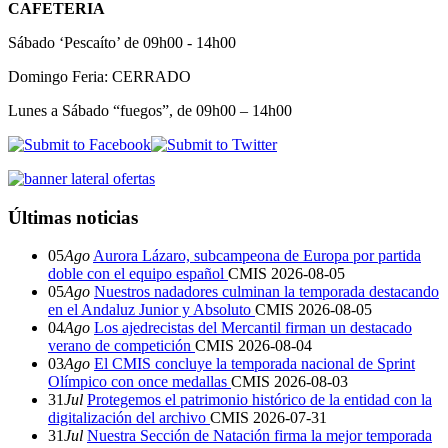
CAFETERIA
Sábado ‘Pescaíto’ de 09h00 - 14h00
Domingo Feria: CERRADO
Lunes a Sábado “fuegos”, de 09h00 – 14h00
Últimas noticias
05
Ago
Aurora Lázaro, subcampeona de Europa por partida
doble con el equipo español
CMIS
2026-08-05
05
Ago
Nuestros nadadores culminan la temporada destacando
en el Andaluz Junior y Absoluto
CMIS
2026-08-05
04
Ago
Los ajedrecistas del Mercantil firman un destacado
verano de competición
CMIS
2026-08-04
03
Ago
El CMIS concluye la temporada nacional de Sprint
Olímpico con once medallas
CMIS
2026-08-03
31
Jul
Protegemos el patrimonio histórico de la entidad con la
digitalización del archivo
CMIS
2026-07-31
31
Jul
Nuestra Sección de Natación firma la mejor temporada