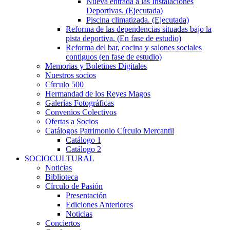
Nueva entrada a las Instalaciones
Deportivas. (Ejecutada)
Piscina climatizada. (Ejecutada)
Reforma de las dependencias situadas bajo la
pista deportiva. (En fase de estudio)
Reforma del bar, cocina y salones sociales
contiguos (en fase de estudio)
Memorias y Boletines Digitales
Nuestros socios
Círculo 500
Hermandad de los Reyes Magos
Galerías Fotográficas
Convenios Colectivos
Ofertas a Socios
Catálogos Patrimonio Círculo Mercantil
Catálogo 1
Catálogo 2
SOCIOCULTURAL
Noticias
Biblioteca
Círculo de Pasión
Presentación
Ediciones Anteriores
Noticias
Conciertos