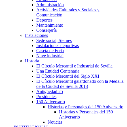
Administración
Actividades Culturales y Sociales y
Comunicación
Deportes
Mantenimiento
Conserjería
Instalaciones
Sede social, Sierpes
Instalaciones deportivas
Caseta de Feria
Nave industrial
Historia
El Círculo Mercantil e Industrial de Sevilla
Una Entidad Centenaria
El Círculo Mercantil del Siglo XXI
El Círculo Mercantil galardonado con la Medalla
de la Ciudad de Sevilla 2013
Antigüedad 25
Presidentes
150 Aniversario
Historias y Personajes del 150 Aniversario
Historias y Personajes del 150
Aniversario
Noticias