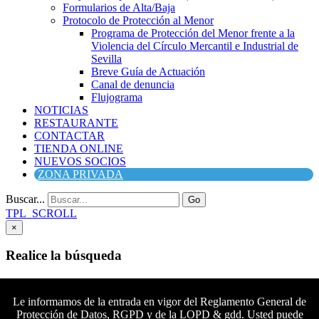
Formularios de Alta/Baja
Protocolo de Protección al Menor
Programa de Protección del Menor frente a la
Violencia del Círculo Mercantil e Industrial de
Sevilla
Breve Guía de Actuación
Canal de denuncia
Flujograma
NOTICIAS
RESTAURANTE
CONTACTAR
TIENDA ONLINE
NUEVOS SOCIOS
ZONA PRIVADA
Buscar...
Go
TPL_SCROLL
×
Realice la búsqueda
Buscar
Buscar
Le informamos de la entrada en vigor del Reglamento General de
Protección de Datos, RGPD y de la LOPD & gdd. Usted puede