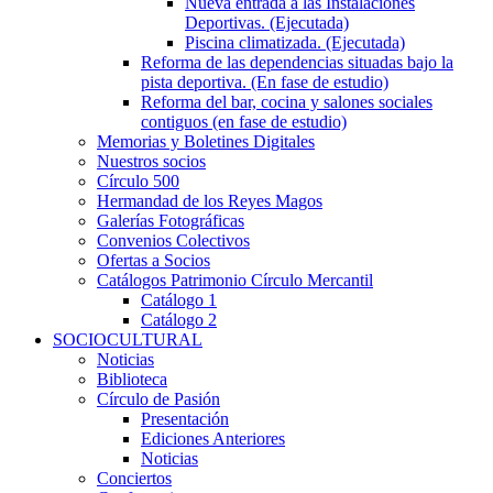
Nueva entrada a las Instalaciones
Deportivas. (Ejecutada)
Piscina climatizada. (Ejecutada)
Reforma de las dependencias situadas bajo la
pista deportiva. (En fase de estudio)
Reforma del bar, cocina y salones sociales
contiguos (en fase de estudio)
Memorias y Boletines Digitales
Nuestros socios
Círculo 500
Hermandad de los Reyes Magos
Galerías Fotográficas
Convenios Colectivos
Ofertas a Socios
Catálogos Patrimonio Círculo Mercantil
Catálogo 1
Catálogo 2
SOCIOCULTURAL
Noticias
Biblioteca
Círculo de Pasión
Presentación
Ediciones Anteriores
Noticias
Conciertos