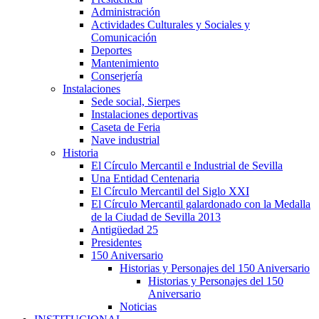
Administración
Actividades Culturales y Sociales y
Comunicación
Deportes
Mantenimiento
Conserjería
Instalaciones
Sede social, Sierpes
Instalaciones deportivas
Caseta de Feria
Nave industrial
Historia
El Círculo Mercantil e Industrial de Sevilla
Una Entidad Centenaria
El Círculo Mercantil del Siglo XXI
El Círculo Mercantil galardonado con la Medalla
de la Ciudad de Sevilla 2013
Antigüedad 25
Presidentes
150 Aniversario
Historias y Personajes del 150 Aniversario
Historias y Personajes del 150
Aniversario
Noticias