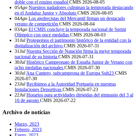
doble con el equipo español
CMIS
2026-08-05
05
Ago
Nuestros nadadores culminan la temporada destacando
en el Andaluz Junior y Absoluto
CMIS
2026-08-05
04
Ago
Los ajedrecistas del Mercantil firman un destacado
verano de competición
CMIS
2026-08-04
03
Ago
El CMIS concluye la temporada nacional de Sprint
Olímpico con once medallas
CMIS
2026-08-03
31
Jul
Protegemos el patrimonio histórico de la entidad con la
digitalización del archivo
CMIS
2026-07-31
31
Jul
Nuestra Sección de Natación firma la mejor temporada
nacional de su historia
CMIS
2026-07-31
30
Jul
Histórico Campeonato de España Junior de Verano con
ocho medallas nacionales
CMIS
2026-07-30
30
Jul
Ana Cantero, subcampeona de Europa Sub23
CMIS
2026-07-30
23
Jul
Recibimos a la Autoridad Portuaria en nuestras
Instalaciones Deportivas
CMIS
2026-07-23
22
Jul
Horarios para actividades dirigidas del gimnasio del 3 al
16 de agosto
CMIS
2026-07-22
Archivo de noticias
Marzo, 2023
Febrero, 2023
Enero, 2023