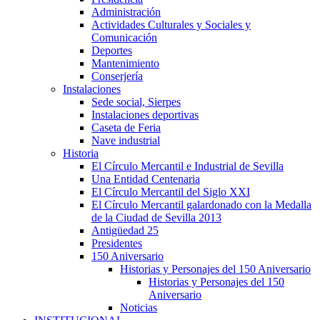
Administración
Actividades Culturales y Sociales y
Comunicación
Deportes
Mantenimiento
Conserjería
Instalaciones
Sede social, Sierpes
Instalaciones deportivas
Caseta de Feria
Nave industrial
Historia
El Círculo Mercantil e Industrial de Sevilla
Una Entidad Centenaria
El Círculo Mercantil del Siglo XXI
El Círculo Mercantil galardonado con la Medalla
de la Ciudad de Sevilla 2013
Antigüedad 25
Presidentes
150 Aniversario
Historias y Personajes del 150 Aniversario
Historias y Personajes del 150
Aniversario
Noticias