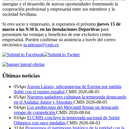
sinergias y el desarrollo de nuevas oportunidades fomentando la
cooperación profesional y empresarial entre sus miembros y la
sociedad Sevillana.
Si eres socio y empresario, te esperamos el próximo
jueves 15 de
marzo a las 9:30 h. en las Instalaciones Deportivas
para
presentarte las ventajas y beneficios de este exclusivo centro
empresarial. Pueden confirmar su asistencia a través del correo
electrónico
m.iglesias@cmis.es
Últimas noticias
05
Ago
Aurora Lázaro, subcampeona de Europa por partida
doble con el equipo español
CMIS
2026-08-05
05
Ago
Nuestros nadadores culminan la temporada destacando
en el Andaluz Junior y Absoluto
CMIS
2026-08-05
04
Ago
Los ajedrecistas del Mercantil firman un destacado
verano de competición
CMIS
2026-08-04
03
Ago
El CMIS concluye la temporada nacional de Sprint
Olímpico con once medallas
CMIS
2026-08-03
31
Jul
Protegemos el patrimonio histórico de la entidad con la