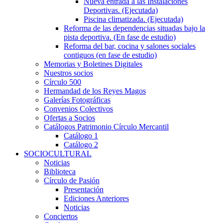
Nueva entrada a las Instalaciones
Deportivas. (Ejecutada)
Piscina climatizada. (Ejecutada)
Reforma de las dependencias situadas bajo la
pista deportiva. (En fase de estudio)
Reforma del bar, cocina y salones sociales
contiguos (en fase de estudio)
Memorias y Boletines Digitales
Nuestros socios
Círculo 500
Hermandad de los Reyes Magos
Galerías Fotográficas
Convenios Colectivos
Ofertas a Socios
Catálogos Patrimonio Círculo Mercantil
Catálogo 1
Catálogo 2
SOCIOCULTURAL
Noticias
Biblioteca
Círculo de Pasión
Presentación
Ediciones Anteriores
Noticias
Conciertos