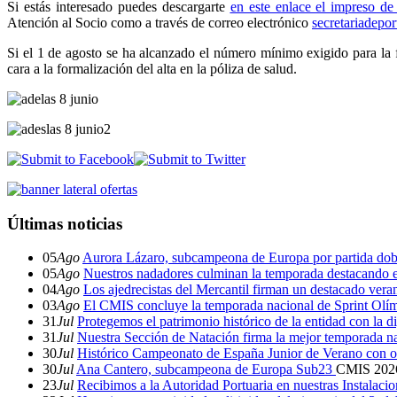
Si estás interesado puedes descargarte
en este enlace el impreso de 
Atención al Socio como a través de correo electrónico
secretariadepo
Si el 1 de agosto se ha alcanzado el número mínimo exigido para la fo
cara a la formalización del alta en la póliza de salud.
Últimas noticias
05
Ago
Aurora Lázaro, subcampeona de Europa por partida dob
05
Ago
Nuestros nadadores culminan la temporada destacando 
04
Ago
Los ajedrecistas del Mercantil firman un destacado ver
03
Ago
El CMIS concluye la temporada nacional de Sprint Olí
31
Jul
Protegemos el patrimonio histórico de la entidad con la d
31
Jul
Nuestra Sección de Natación firma la mejor temporada na
30
Jul
Histórico Campeonato de España Junior de Verano con o
30
Jul
Ana Cantero, subcampeona de Europa Sub23
CMIS
202
23
Jul
Recibimos a la Autoridad Portuaria en nuestras Instalaci