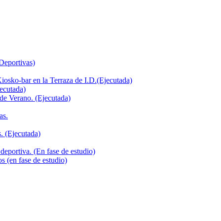
 Deportivas)
iosko-bar en la Terraza de I.D.(Ejecutada)
jecutada)
de Verano. (Ejecutada)
as.
. (Ejecutada)
deportiva. (En fase de estudio)
s (en fase de estudio)