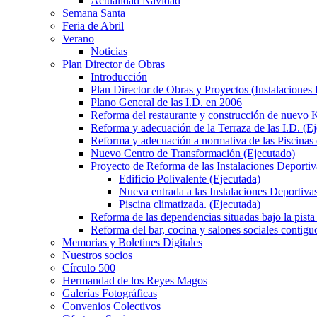
Actualidad Navidad
Semana Santa
Feria de Abril
Verano
Noticias
Plan Director de Obras
Introducción
Plan Director de Obras y Proyectos (Instalaciones
Plano General de las I.D. en 2006
Reforma del restaurante y construcción de nuevo K
Reforma y adecuación de la Terraza de las I.D. (E
Reforma y adecuación a normativa de las Piscinas 
Nuevo Centro de Transformación (Ejecutado)
Proyecto de Reforma de las Instalaciones Deportiv
Edificio Polivalente (Ejecutada)
Nueva entrada a las Instalaciones Deportivas
Piscina climatizada. (Ejecutada)
Reforma de las dependencias situadas bajo la pista 
Reforma del bar, cocina y salones sociales contiguo
Memorias y Boletines Digitales
Nuestros socios
Círculo 500
Hermandad de los Reyes Magos
Galerías Fotográficas
Convenios Colectivos