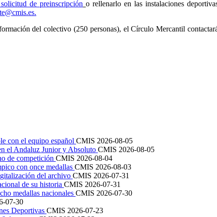
solicitud de preinscripción
o rellenarlo en las instalaciones deportiv
rte@cmis.es
.
rmación del colectivo (250 personas), el Círculo Mercantil contactará 
le con el equipo español
CMIS
2026-08-05
en el Andaluz Junior y Absoluto
CMIS
2026-08-05
ano de competición
CMIS
2026-08-04
mpico con once medallas
CMIS
2026-08-03
igitalización del archivo
CMIS
2026-07-31
cional de su historia
CMIS
2026-07-31
cho medallas nacionales
CMIS
2026-07-30
6-07-30
ones Deportivas
CMIS
2026-07-23