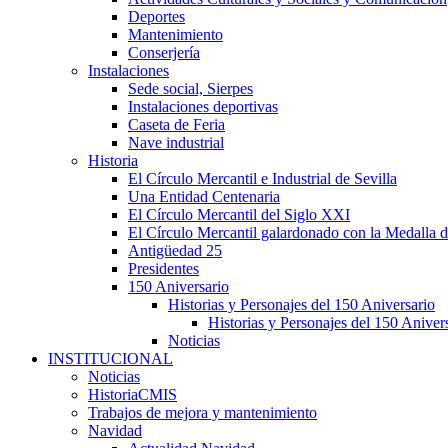
Deportes
Mantenimiento
Conserjería
Instalaciones
Sede social, Sierpes
Instalaciones deportivas
Caseta de Feria
Nave industrial
Historia
El Círculo Mercantil e Industrial de Sevilla
Una Entidad Centenaria
El Círculo Mercantil del Siglo XXI
El Círculo Mercantil galardonado con la Medalla d
Antigüedad 25
Presidentes
150 Aniversario
Historias y Personajes del 150 Aniversario
Historias y Personajes del 150 Aniver
Noticias
INSTITUCIONAL
Noticias
HistoriaCMIS
Trabajos de mejora y mantenimiento
Navidad