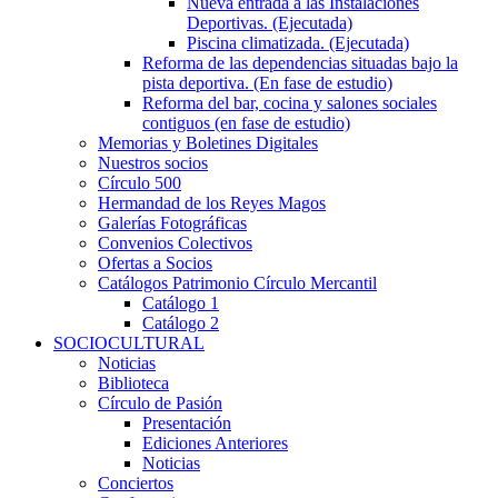
Nueva entrada a las Instalaciones
Deportivas. (Ejecutada)
Piscina climatizada. (Ejecutada)
Reforma de las dependencias situadas bajo la
pista deportiva. (En fase de estudio)
Reforma del bar, cocina y salones sociales
contiguos (en fase de estudio)
Memorias y Boletines Digitales
Nuestros socios
Círculo 500
Hermandad de los Reyes Magos
Galerías Fotográficas
Convenios Colectivos
Ofertas a Socios
Catálogos Patrimonio Círculo Mercantil
Catálogo 1
Catálogo 2
SOCIOCULTURAL
Noticias
Biblioteca
Círculo de Pasión
Presentación
Ediciones Anteriores
Noticias
Conciertos