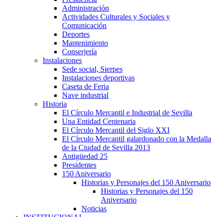
Administración
Actividades Culturales y Sociales y
Comunicación
Deportes
Mantenimiento
Conserjería
Instalaciones
Sede social, Sierpes
Instalaciones deportivas
Caseta de Feria
Nave industrial
Historia
El Círculo Mercantil e Industrial de Sevilla
Una Entidad Centenaria
El Círculo Mercantil del Siglo XXI
El Círculo Mercantil galardonado con la Medalla
de la Ciudad de Sevilla 2013
Antigüedad 25
Presidentes
150 Aniversario
Historias y Personajes del 150 Aniversario
Historias y Personajes del 150
Aniversario
Noticias