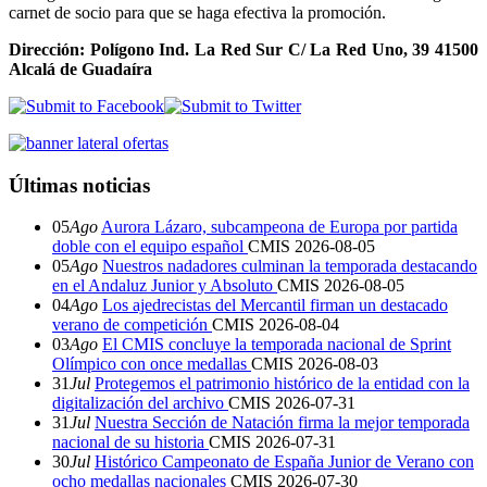
carnet de socio para que se haga efectiva la promoción.
Dirección: Polígono Ind. La Red Sur C/ La Red Uno, 39 41500
Alcalá de Guadaíra
Últimas noticias
05
Ago
Aurora Lázaro, subcampeona de Europa por partida
doble con el equipo español
CMIS
2026-08-05
05
Ago
Nuestros nadadores culminan la temporada destacando
en el Andaluz Junior y Absoluto
CMIS
2026-08-05
04
Ago
Los ajedrecistas del Mercantil firman un destacado
verano de competición
CMIS
2026-08-04
03
Ago
El CMIS concluye la temporada nacional de Sprint
Olímpico con once medallas
CMIS
2026-08-03
31
Jul
Protegemos el patrimonio histórico de la entidad con la
digitalización del archivo
CMIS
2026-07-31
31
Jul
Nuestra Sección de Natación firma la mejor temporada
nacional de su historia
CMIS
2026-07-31
30
Jul
Histórico Campeonato de España Junior de Verano con
ocho medallas nacionales
CMIS
2026-07-30