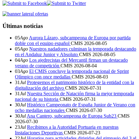
Últimas noticias
05
Ago
Aurora Lázaro, subcampeona de Europa por partida
doble con el equipo español
CMIS
2026-08-05
05
Ago
Nuestros nadadores culminan la temporada destacando
en el Andaluz Junior y Absoluto
CMIS
2026-08-05
04
Ago
Los ajedrecistas del Mercantil firman un destacado
verano de competición
CMIS
2026-08-04
03
Ago
El CMIS concluye la temporada nacional de Sprint
Olímpico con once medallas
CMIS
2026-08-03
31
Jul
Protegemos el patrimonio histórico de la entidad con la
digitalización del archivo
CMIS
2026-07-31
31
Jul
Nuestra Sección de Natación firma la mejor temporada
nacional de su historia
CMIS
2026-07-31
30
Jul
Histórico Campeonato de España Junior de Verano con
ocho medallas nacionales
CMIS
2026-07-30
30
Jul
Ana Cantero, subcampeona de Europa Sub23
CMIS
2026-07-30
23
Jul
Recibimos a la Autoridad Portuaria en nuestras
Instalaciones Deportivas
CMIS
2026-07-23
22
Jul
Horarios para actividades dirigidas del gimnasio del 3 al