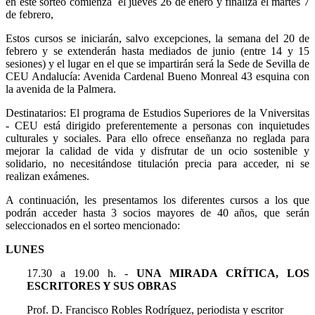
en este sorteo comienza el jueves 26 de enero y finaliza el martes 7
de febrero,
Estos cursos se iniciarán, salvo excepciones, la semana del 20 de
febrero y se extenderán hasta mediados de junio (entre 14 y 15
sesiones) y el lugar en el que se impartirán será la Sede de Sevilla de
CEU Andalucía: Avenida Cardenal Bueno Monreal 43 esquina con
la avenida de la Palmera.
Destinatarios: El programa de Estudios Superiores de la Vniversitas
- CEU está dirigido preferentemente a personas con inquietudes
culturales y sociales. Para ello ofrece enseñanza no reglada para
mejorar la calidad de vida y disfrutar de un ocio sostenible y
solidario, no necesitándose titulación precia para acceder, ni se
realizan exámenes.
A continuación, les presentamos los diferentes cursos a los que
podrán acceder hasta 3 socios mayores de 40 años, que serán
seleccionados en el sorteo mencionado:
LUNES
17.30 a 19.00 h. -
UNA MIRADA CRÍTICA, LOS
ESCRITORES Y SUS OBRAS
Prof. D. Francisco Robles Rodríguez, periodista y escritor