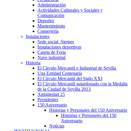
Administración
Actividades Culturales y Sociales y
Comunicación
Deportes
Mantenimiento
Conserjería
Instalaciones
Sede social, Sierpes
Instalaciones deportivas
Caseta de Feria
Nave industrial
Historia
El Círculo Mercantil e Industrial de Sevilla
Una Entidad Centenaria
El Círculo Mercantil del Siglo XXI
El Círculo Mercantil galardonado con la Medalla
de la Ciudad de Sevilla 2013
Antigüedad 25
Presidentes
150 Aniversario
Historias y Personajes del 150 Aniversario
Historias y Personajes del 150
Aniversario
Noticias