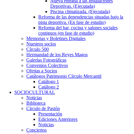
Nueva entrada a las Instalaciones
Deportivas. (Ejecutada)
Piscina climatizada. (Ejecutada)
Reforma de las dependencias situadas bajo la
pista deportiva. (En fase de estudio)
Reforma del bar, cocina y salones sociales
contiguos (en fase de estudio)
Memorias y Boletines Digitales
Nuestros socios
Círculo 500
Hermandad de los Reyes Magos
Galerías Fotográficas
Convenios Colectivos
Ofertas a Socios
Catálogos Patrimonio Círculo Mercantil
Catálogo 1
Catálogo 2
SOCIOCULTURAL
Noticias
Biblioteca
Círculo de Pasión
Presentación
Ediciones Anteriores
Noticias
Conciertos