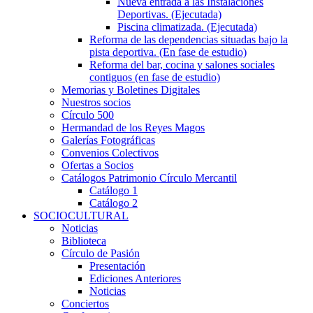
Nueva entrada a las Instalaciones
Deportivas. (Ejecutada)
Piscina climatizada. (Ejecutada)
Reforma de las dependencias situadas bajo la
pista deportiva. (En fase de estudio)
Reforma del bar, cocina y salones sociales
contiguos (en fase de estudio)
Memorias y Boletines Digitales
Nuestros socios
Círculo 500
Hermandad de los Reyes Magos
Galerías Fotográficas
Convenios Colectivos
Ofertas a Socios
Catálogos Patrimonio Círculo Mercantil
Catálogo 1
Catálogo 2
SOCIOCULTURAL
Noticias
Biblioteca
Círculo de Pasión
Presentación
Ediciones Anteriores
Noticias
Conciertos