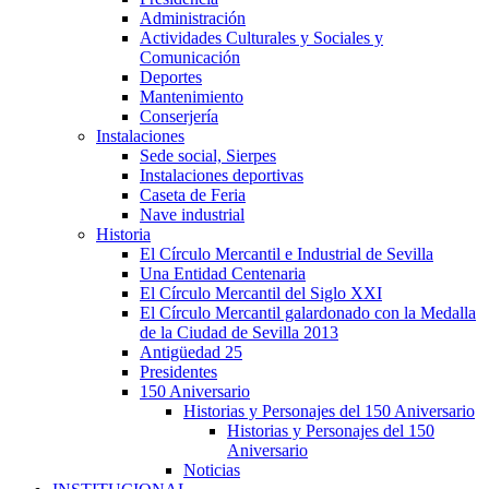
Administración
Actividades Culturales y Sociales y
Comunicación
Deportes
Mantenimiento
Conserjería
Instalaciones
Sede social, Sierpes
Instalaciones deportivas
Caseta de Feria
Nave industrial
Historia
El Círculo Mercantil e Industrial de Sevilla
Una Entidad Centenaria
El Círculo Mercantil del Siglo XXI
El Círculo Mercantil galardonado con la Medalla
de la Ciudad de Sevilla 2013
Antigüedad 25
Presidentes
150 Aniversario
Historias y Personajes del 150 Aniversario
Historias y Personajes del 150
Aniversario
Noticias