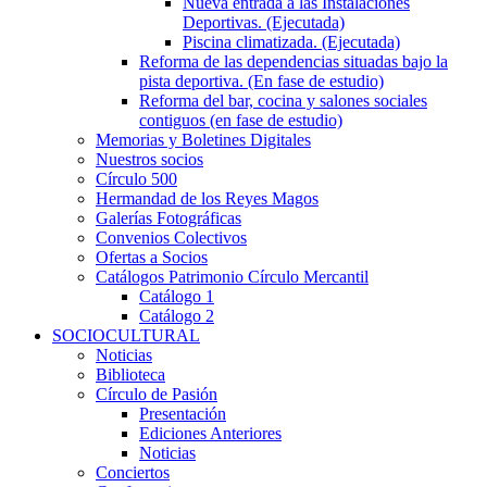
Nueva entrada a las Instalaciones
Deportivas. (Ejecutada)
Piscina climatizada. (Ejecutada)
Reforma de las dependencias situadas bajo la
pista deportiva. (En fase de estudio)
Reforma del bar, cocina y salones sociales
contiguos (en fase de estudio)
Memorias y Boletines Digitales
Nuestros socios
Círculo 500
Hermandad de los Reyes Magos
Galerías Fotográficas
Convenios Colectivos
Ofertas a Socios
Catálogos Patrimonio Círculo Mercantil
Catálogo 1
Catálogo 2
SOCIOCULTURAL
Noticias
Biblioteca
Círculo de Pasión
Presentación
Ediciones Anteriores
Noticias
Conciertos