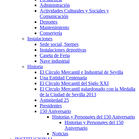
Administración
Actividades Culturales y Sociales y
Comunicación
Deportes
Mantenimiento
Conserjería
Instalaciones
Sede social, Sierpes
Instalaciones deportivas
Caseta de Feria
Nave industrial
Historia
El Círculo Mercantil e Industrial de Sevilla
Una Entidad Centenaria
El Círculo Mercantil del Siglo XXI
El Círculo Mercantil galardonado con la Medalla
de la Ciudad de Sevilla 2013
Antigüedad 25
Presidentes
150 Aniversario
Historias y Personajes del 150 Aniversario
Historias y Personajes del 150
Aniversario
Noticias