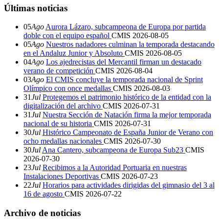
Últimas noticias
05
Ago
Aurora Lázaro, subcampeona de Europa por partida
doble con el equipo español
CMIS
2026-08-05
05
Ago
Nuestros nadadores culminan la temporada destacando
en el Andaluz Junior y Absoluto
CMIS
2026-08-05
04
Ago
Los ajedrecistas del Mercantil firman un destacado
verano de competición
CMIS
2026-08-04
03
Ago
El CMIS concluye la temporada nacional de Sprint
Olímpico con once medallas
CMIS
2026-08-03
31
Jul
Protegemos el patrimonio histórico de la entidad con la
digitalización del archivo
CMIS
2026-07-31
31
Jul
Nuestra Sección de Natación firma la mejor temporada
nacional de su historia
CMIS
2026-07-31
30
Jul
Histórico Campeonato de España Junior de Verano con
ocho medallas nacionales
CMIS
2026-07-30
30
Jul
Ana Cantero, subcampeona de Europa Sub23
CMIS
2026-07-30
23
Jul
Recibimos a la Autoridad Portuaria en nuestras
Instalaciones Deportivas
CMIS
2026-07-23
22
Jul
Horarios para actividades dirigidas del gimnasio del 3 al
16 de agosto
CMIS
2026-07-22
Archivo de noticias