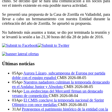
chino. Se decidió que se hará una comunicación a los socios para
ver el interés existente en esta posible nueva actividad.
Se presentó una propuesta de la Casa de Zorrilla en Valladolid, para
llevar a cabo un hermanamiento con nuestra Entidad durante la
celebración del año de Zorrilla. Se apruebó su propuesta.
No habiendo más asuntos a tratar, se dio por terminada la reunión y
se levantó la sesión a las 21,30 horas del día 28 de julio de 2016.
Últimas noticias
05
Ago
Aurora Lázaro, subcampeona de Europa por partida
doble con el equipo español
CMIS
2026-08-05
05
Ago
Nuestros nadadores culminan la temporada destacando
en el Andaluz Junior y Absoluto
CMIS
2026-08-05
04
Ago
Los ajedrecistas del Mercantil firman un destacado
verano de competición
CMIS
2026-08-04
03
Ago
El CMIS concluye la temporada nacional de Sprint
Olímpico con once medallas
CMIS
2026-08-03
31
Jul
Protegemos el patrimonio histórico de la entidad con la