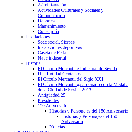
Administración
Actividades Culturales y Sociales y
Comunicación
Deportes
Mantenimiento
Conserjería
Instalaciones
Sede social, Sierpes
Instalaciones deportivas
Caseta de Feria
Nave industrial
Historia
El Círculo Mercantil e Industrial de Sevilla
Una Entidad Centenaria
El Círculo Mercantil del Siglo XXI
El Círculo Mercantil galardonado con la Medalla
de la Ciudad de Sevilla 2013
Antigüedad 25
Presidentes
150 Aniversario
Historias y Personajes del 150 Aniversario
Historias y Personajes del 150
Aniversario
Noticias