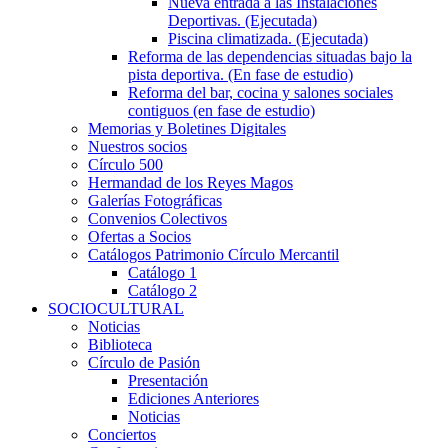
Nueva entrada a las Instalaciones
Deportivas. (Ejecutada)
Piscina climatizada. (Ejecutada)
Reforma de las dependencias situadas bajo la
pista deportiva. (En fase de estudio)
Reforma del bar, cocina y salones sociales
contiguos (en fase de estudio)
Memorias y Boletines Digitales
Nuestros socios
Círculo 500
Hermandad de los Reyes Magos
Galerías Fotográficas
Convenios Colectivos
Ofertas a Socios
Catálogos Patrimonio Círculo Mercantil
Catálogo 1
Catálogo 2
SOCIOCULTURAL
Noticias
Biblioteca
Círculo de Pasión
Presentación
Ediciones Anteriores
Noticias
Conciertos