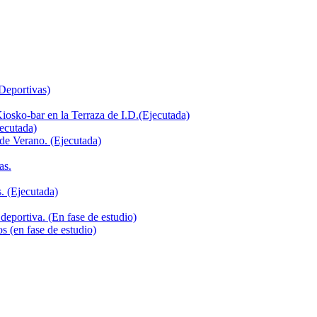
 Deportivas)
iosko-bar en la Terraza de I.D.(Ejecutada)
jecutada)
de Verano. (Ejecutada)
as.
. (Ejecutada)
deportiva. (En fase de estudio)
s (en fase de estudio)