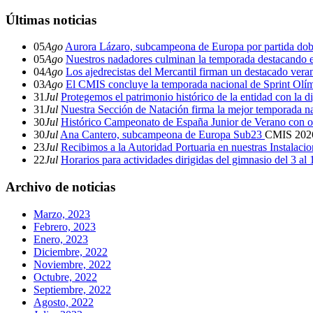
Últimas noticias
05
Ago
Aurora Lázaro, subcampeona de Europa por partida dob
05
Ago
Nuestros nadadores culminan la temporada destacando 
04
Ago
Los ajedrecistas del Mercantil firman un destacado ver
03
Ago
El CMIS concluye la temporada nacional de Sprint Olí
31
Jul
Protegemos el patrimonio histórico de la entidad con la d
31
Jul
Nuestra Sección de Natación firma la mejor temporada na
30
Jul
Histórico Campeonato de España Junior de Verano con o
30
Jul
Ana Cantero, subcampeona de Europa Sub23
CMIS
202
23
Jul
Recibimos a la Autoridad Portuaria en nuestras Instalaci
22
Jul
Horarios para actividades dirigidas del gimnasio del 3 al
Archivo de noticias
Marzo, 2023
Febrero, 2023
Enero, 2023
Diciembre, 2022
Noviembre, 2022
Octubre, 2022
Septiembre, 2022
Agosto, 2022