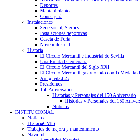
Deportes
Mantenimiento
Conserjería
Instalaciones
Sede social, Sierpes
Instalaciones deportivas
Caseta de Feria
Nave industrial
Historia
El Círculo Mercantil e Industrial de Sevilla
Una Entidad Centenaria
El Círculo Mercantil del Siglo XXI
El Círculo Mercantil galardonado con la Medalla d
Antigüedad 25
Presidentes
150 Aniversario
Historias y Personajes del 150 Aniversario
Historias y Personajes del 150 Aniver
Noticias
INSTITUCIONAL
Noticias
HistoriaCMIS
Trabajos de mejora y mantenimiento
Navidad