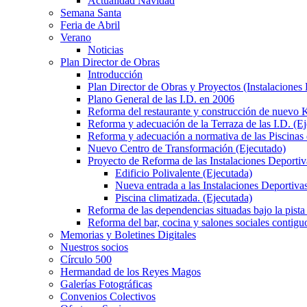
Actualidad Navidad
Semana Santa
Feria de Abril
Verano
Noticias
Plan Director de Obras
Introducción
Plan Director de Obras y Proyectos (Instalaciones
Plano General de las I.D. en 2006
Reforma del restaurante y construcción de nuevo K
Reforma y adecuación de la Terraza de las I.D. (E
Reforma y adecuación a normativa de las Piscinas 
Nuevo Centro de Transformación (Ejecutado)
Proyecto de Reforma de las Instalaciones Deportiv
Edificio Polivalente (Ejecutada)
Nueva entrada a las Instalaciones Deportivas
Piscina climatizada. (Ejecutada)
Reforma de las dependencias situadas bajo la pista 
Reforma del bar, cocina y salones sociales contiguo
Memorias y Boletines Digitales
Nuestros socios
Círculo 500
Hermandad de los Reyes Magos
Galerías Fotográficas
Convenios Colectivos