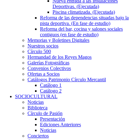
Nueva entrada a las Instalaciones
Deportivas. (Ejecutada)
Piscina climatizada. (Ejecutada)
Reforma de las dependencias situadas bajo la
pista deportiva. (En fase de estudio)
Reforma del bar, cocina y salones sociales
contiguos (en fase de estudio)
Memorias y Boletines Digitales
Nuestros socios
Círculo 500
Hermandad de los Reyes Magos
Galerías Fotográficas
Convenios Colectivos
Ofertas a Socios
Catálogos Patrimonio Círculo Mercantil
Catálogo 1
Catálogo 2
SOCIOCULTURAL
Noticias
Biblioteca
Círculo de Pasión
Presentación
Ediciones Anteriores
Noticias
Conciertos