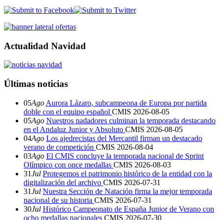
Actualidad Navidad
Últimas noticias
05
Ago
Aurora Lázaro, subcampeona de Europa por partida
doble con el equipo español
CMIS
2026-08-05
05
Ago
Nuestros nadadores culminan la temporada destacando
en el Andaluz Junior y Absoluto
CMIS
2026-08-05
04
Ago
Los ajedrecistas del Mercantil firman un destacado
verano de competición
CMIS
2026-08-04
03
Ago
El CMIS concluye la temporada nacional de Sprint
Olímpico con once medallas
CMIS
2026-08-03
31
Jul
Protegemos el patrimonio histórico de la entidad con la
digitalización del archivo
CMIS
2026-07-31
31
Jul
Nuestra Sección de Natación firma la mejor temporada
nacional de su historia
CMIS
2026-07-31
30
Jul
Histórico Campeonato de España Junior de Verano con
ocho medallas nacionales
CMIS
2026-07-30