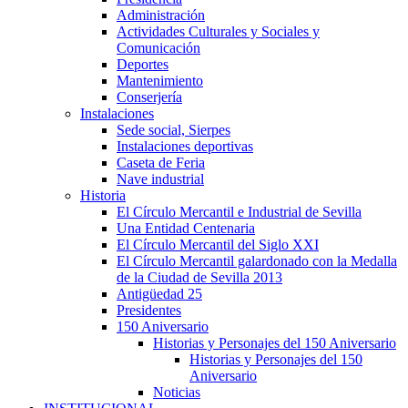
Administración
Actividades Culturales y Sociales y
Comunicación
Deportes
Mantenimiento
Conserjería
Instalaciones
Sede social, Sierpes
Instalaciones deportivas
Caseta de Feria
Nave industrial
Historia
El Círculo Mercantil e Industrial de Sevilla
Una Entidad Centenaria
El Círculo Mercantil del Siglo XXI
El Círculo Mercantil galardonado con la Medalla
de la Ciudad de Sevilla 2013
Antigüedad 25
Presidentes
150 Aniversario
Historias y Personajes del 150 Aniversario
Historias y Personajes del 150
Aniversario
Noticias