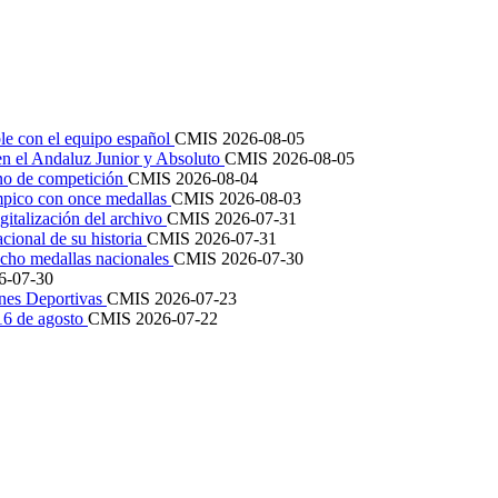
le con el equipo español
CMIS
2026-08-05
en el Andaluz Junior y Absoluto
CMIS
2026-08-05
ano de competición
CMIS
2026-08-04
mpico con once medallas
CMIS
2026-08-03
igitalización del archivo
CMIS
2026-07-31
cional de su historia
CMIS
2026-07-31
cho medallas nacionales
CMIS
2026-07-30
6-07-30
ones Deportivas
CMIS
2026-07-23
 16 de agosto
CMIS
2026-07-22