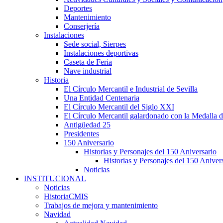
Deportes
Mantenimiento
Conserjería
Instalaciones
Sede social, Sierpes
Instalaciones deportivas
Caseta de Feria
Nave industrial
Historia
El Círculo Mercantil e Industrial de Sevilla
Una Entidad Centenaria
El Círculo Mercantil del Siglo XXI
El Círculo Mercantil galardonado con la Medalla d
Antigüedad 25
Presidentes
150 Aniversario
Historias y Personajes del 150 Aniversario
Historias y Personajes del 150 Aniver
Noticias
INSTITUCIONAL
Noticias
HistoriaCMIS
Trabajos de mejora y mantenimiento
Navidad