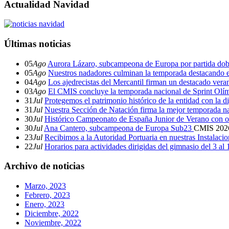
Actualidad Navidad
Últimas noticias
05
Ago
Aurora Lázaro, subcampeona de Europa por partida dob
05
Ago
Nuestros nadadores culminan la temporada destacando 
04
Ago
Los ajedrecistas del Mercantil firman un destacado ver
03
Ago
El CMIS concluye la temporada nacional de Sprint Olí
31
Jul
Protegemos el patrimonio histórico de la entidad con la d
31
Jul
Nuestra Sección de Natación firma la mejor temporada na
30
Jul
Histórico Campeonato de España Junior de Verano con o
30
Jul
Ana Cantero, subcampeona de Europa Sub23
CMIS
202
23
Jul
Recibimos a la Autoridad Portuaria en nuestras Instalaci
22
Jul
Horarios para actividades dirigidas del gimnasio del 3 al
Archivo de noticias
Marzo, 2023
Febrero, 2023
Enero, 2023
Diciembre, 2022
Noviembre, 2022