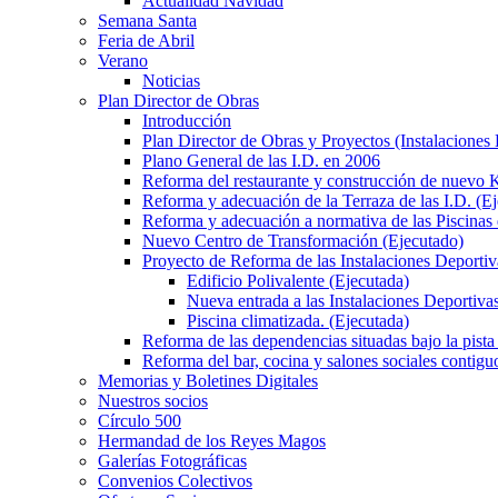
Actualidad Navidad
Semana Santa
Feria de Abril
Verano
Noticias
Plan Director de Obras
Introducción
Plan Director de Obras y Proyectos (Instalaciones
Plano General de las I.D. en 2006
Reforma del restaurante y construcción de nuevo K
Reforma y adecuación de la Terraza de las I.D. (E
Reforma y adecuación a normativa de las Piscinas 
Nuevo Centro de Transformación (Ejecutado)
Proyecto de Reforma de las Instalaciones Deportiv
Edificio Polivalente (Ejecutada)
Nueva entrada a las Instalaciones Deportivas
Piscina climatizada. (Ejecutada)
Reforma de las dependencias situadas bajo la pista 
Reforma del bar, cocina y salones sociales contiguo
Memorias y Boletines Digitales
Nuestros socios
Círculo 500
Hermandad de los Reyes Magos
Galerías Fotográficas
Convenios Colectivos