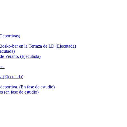
 Deportivas)
iosko-bar en la Terraza de I.D.(Ejecutada)
jecutada)
de Verano. (Ejecutada)
as.
. (Ejecutada)
deportiva. (En fase de estudio)
s (en fase de estudio)