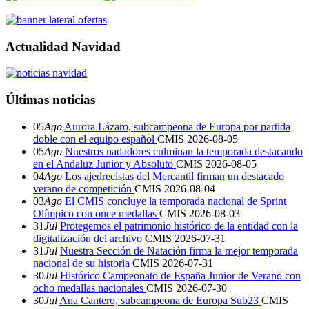
Actualidad Navidad
Últimas noticias
05
Ago
Aurora Lázaro, subcampeona de Europa por partida
doble con el equipo español
CMIS
2026-08-05
05
Ago
Nuestros nadadores culminan la temporada destacando
en el Andaluz Junior y Absoluto
CMIS
2026-08-05
04
Ago
Los ajedrecistas del Mercantil firman un destacado
verano de competición
CMIS
2026-08-04
03
Ago
El CMIS concluye la temporada nacional de Sprint
Olímpico con once medallas
CMIS
2026-08-03
31
Jul
Protegemos el patrimonio histórico de la entidad con la
digitalización del archivo
CMIS
2026-07-31
31
Jul
Nuestra Sección de Natación firma la mejor temporada
nacional de su historia
CMIS
2026-07-31
30
Jul
Histórico Campeonato de España Junior de Verano con
ocho medallas nacionales
CMIS
2026-07-30
30
Jul
Ana Cantero, subcampeona de Europa Sub23
CMIS