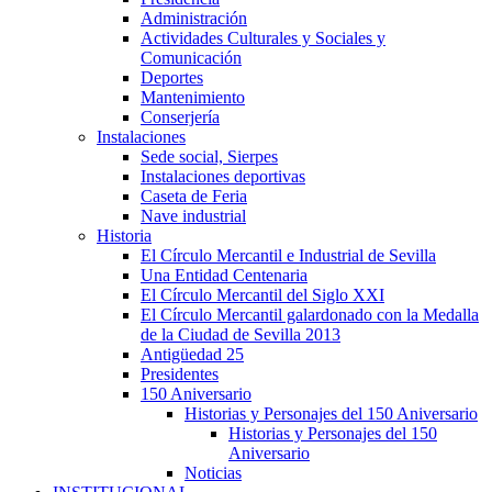
Administración
Actividades Culturales y Sociales y
Comunicación
Deportes
Mantenimiento
Conserjería
Instalaciones
Sede social, Sierpes
Instalaciones deportivas
Caseta de Feria
Nave industrial
Historia
El Círculo Mercantil e Industrial de Sevilla
Una Entidad Centenaria
El Círculo Mercantil del Siglo XXI
El Círculo Mercantil galardonado con la Medalla
de la Ciudad de Sevilla 2013
Antigüedad 25
Presidentes
150 Aniversario
Historias y Personajes del 150 Aniversario
Historias y Personajes del 150
Aniversario
Noticias