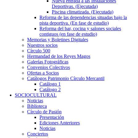
Nueva entrada a las Instalaciones
Deportivas. (Ejecutada)
Piscina climatizada. (Ejecutada)
Reforma de las dependencias situadas bajo la
pista deportiva. (En fase de estudio)
Reforma del bar, cocina y salones sociales
contiguos (en fase de estudio)
Memorias y Boletines Digitales
Nuestros socios
Círculo 500
Hermandad de los Reyes Magos
Galerías Fotográficas
Convenios Colectivos
Ofertas a Socios
Catálogos Patrimonio Círculo Mercantil
Catálogo 1
Catálogo 2
SOCIOCULTURAL
Noticias
Biblioteca
Círculo de Pasión
Presentación
Ediciones Anteriores
Noticias
Conciertos