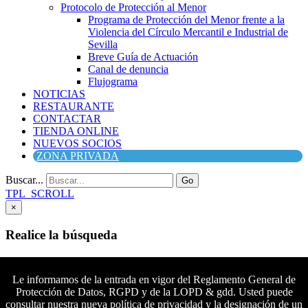
Protocolo de Protección al Menor
Programa de Protección del Menor frente a la
Violencia del Círculo Mercantil e Industrial de
Sevilla
Breve Guía de Actuación
Canal de denuncia
Flujograma
NOTICIAS
RESTAURANTE
CONTACTAR
TIENDA ONLINE
NUEVOS SOCIOS
ZONA PRIVADA
Buscar...
Go
TPL_SCROLL
×
Realice la búsqueda
Buscar
Buscar
Le informamos de la entrada en vigor del Reglamento General de
Protección de Datos, RGPD y de la LOPD & gdd. Usted puede
Síguenos en Facebook
consultar nuestra nueva política de privacidad y la designación de un