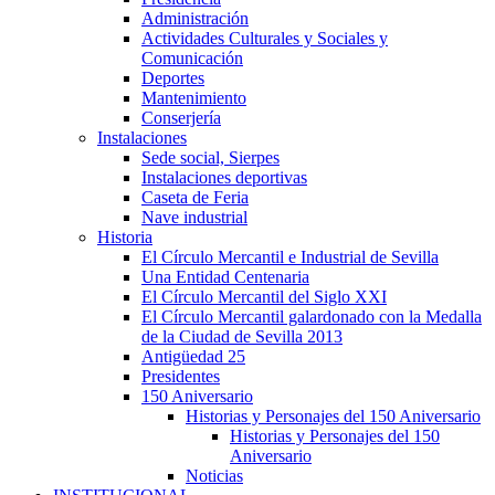
Administración
Actividades Culturales y Sociales y
Comunicación
Deportes
Mantenimiento
Conserjería
Instalaciones
Sede social, Sierpes
Instalaciones deportivas
Caseta de Feria
Nave industrial
Historia
El Círculo Mercantil e Industrial de Sevilla
Una Entidad Centenaria
El Círculo Mercantil del Siglo XXI
El Círculo Mercantil galardonado con la Medalla
de la Ciudad de Sevilla 2013
Antigüedad 25
Presidentes
150 Aniversario
Historias y Personajes del 150 Aniversario
Historias y Personajes del 150
Aniversario
Noticias