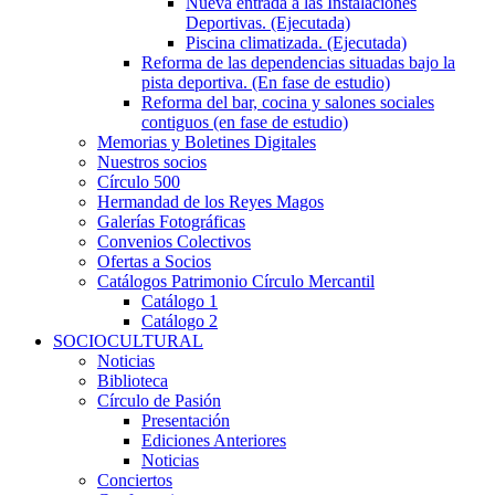
Nueva entrada a las Instalaciones
Deportivas. (Ejecutada)
Piscina climatizada. (Ejecutada)
Reforma de las dependencias situadas bajo la
pista deportiva. (En fase de estudio)
Reforma del bar, cocina y salones sociales
contiguos (en fase de estudio)
Memorias y Boletines Digitales
Nuestros socios
Círculo 500
Hermandad de los Reyes Magos
Galerías Fotográficas
Convenios Colectivos
Ofertas a Socios
Catálogos Patrimonio Círculo Mercantil
Catálogo 1
Catálogo 2
SOCIOCULTURAL
Noticias
Biblioteca
Círculo de Pasión
Presentación
Ediciones Anteriores
Noticias
Conciertos