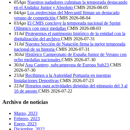
05
Ago
Nuestros nadadores culminan la temporada destacando
en el Andaluz Junior y Absoluto
CMIS
2026-08-05
04
Ago
Los ajedrecistas del Mercantil firman un destacado
verano de competición
CMIS
2026-08-04
03
Ago
El CMIS concluye la temporada nacional de Sprint
Olímpico con once medallas
CMIS
2026-08-03
31
Jul
Protegemos el patrimonio histórico de la entidad con la
digitalización del archivo
CMIS
2026-07-31
31
Jul
Nuestra Sección de Natación firma la mejor temporada
nacional de su historia
CMIS
2026-07-31
30
Jul
Histórico Campeonato de España Junior de Verano con
ocho medallas nacionales
CMIS
2026-07-30
30
Jul
Ana Cantero, subcampeona de Europa Sub23
CMIS
2026-07-30
23
Jul
Recibimos a la Autoridad Portuaria en nuestras
Instalaciones Deportivas
CMIS
2026-07-23
22
Jul
Horarios para actividades dirigidas del gimnasio del 3 al
16 de agosto
CMIS
2026-07-22
Archivo de noticias
Marzo, 2023
Febrero, 2023
Enero, 2023
Diciembre, 2022