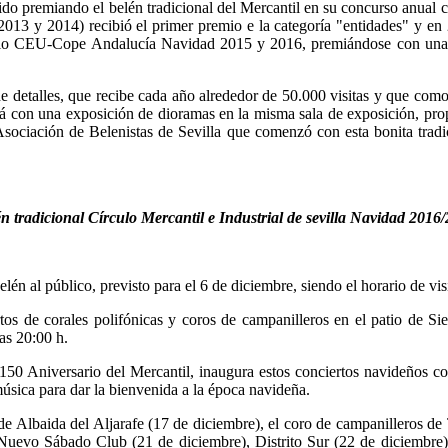
o premiando el belén tradicional del Mercantil en su concurso anual c
2,2013 y 2014) recibió el primer premio e la categoría "entidades" y 
mio CEU-Cope Andalucía Navidad 2015 y 2016, premiándose con una ofe
 de detalles, que recibe cada año alrededor de 50.000 visitas y que com
 con una exposición de dioramas en la misma sala de exposición, propi
sociación de Belenistas de Sevilla que comenzó con esta bonita tradici
n tradicional Círculo Mercantil e Industrial de sevilla Navidad 2016
én al público, previsto para el 6 de diciembre, siendo el horario de vis
os de corales polifónicas y coros de campanilleros en el patio de Sie
las 20:00 h.
 150 Aniversario del Mercantil, inaugura estos conciertos navideños co
úsica para dar la bienvenida a la época navideña.
e Albaida del Aljarafe (17 de diciembre), el coro de campanilleros de
 Nuevo Sábado Club (21 de diciembre), Distrito Sur (22 de diciembr