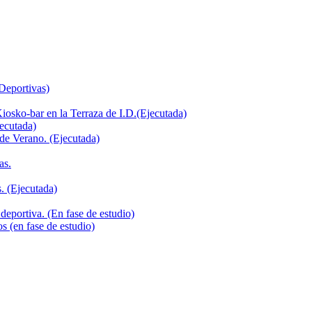
 Deportivas)
iosko-bar en la Terraza de I.D.(Ejecutada)
jecutada)
de Verano. (Ejecutada)
as.
. (Ejecutada)
deportiva. (En fase de estudio)
s (en fase de estudio)