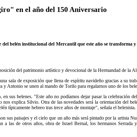
giro" en el año del 150 Aniversario
je del belén institucional del Mercantil que este año se transforma
posición del patrimonio artístico y devocional de la Hermandad de la Alg
 una sala de exposición que llena de espíritu navideño gracias a su trab
 y Antonio se unen al mando de Torilo para regalarnos uno de los belen
o, en sus belenes. "Este año no podíamos dejar pasar la celebración de
o nos explica Silvio. Otra de las novedades será la orientación del bel
n típicamente hebreo tras trece años de montaje", señala el belenista.
 son sus paisajes y el cielo que un año más será pintado por la artista
a las de otros años, obra de Israel Bernal, los hermanos Serrada y J