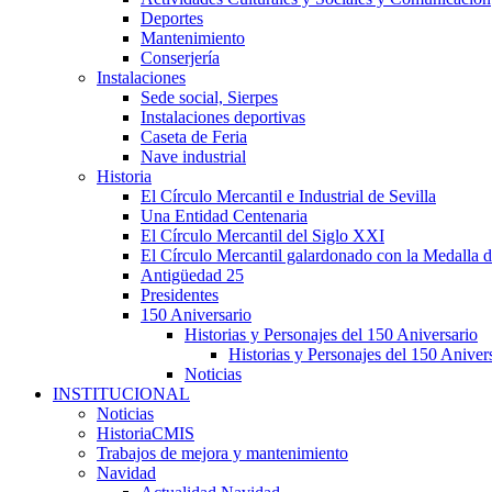
Deportes
Mantenimiento
Conserjería
Instalaciones
Sede social, Sierpes
Instalaciones deportivas
Caseta de Feria
Nave industrial
Historia
El Círculo Mercantil e Industrial de Sevilla
Una Entidad Centenaria
El Círculo Mercantil del Siglo XXI
El Círculo Mercantil galardonado con la Medalla d
Antigüedad 25
Presidentes
150 Aniversario
Historias y Personajes del 150 Aniversario
Historias y Personajes del 150 Aniver
Noticias
INSTITUCIONAL
Noticias
HistoriaCMIS
Trabajos de mejora y mantenimiento
Navidad