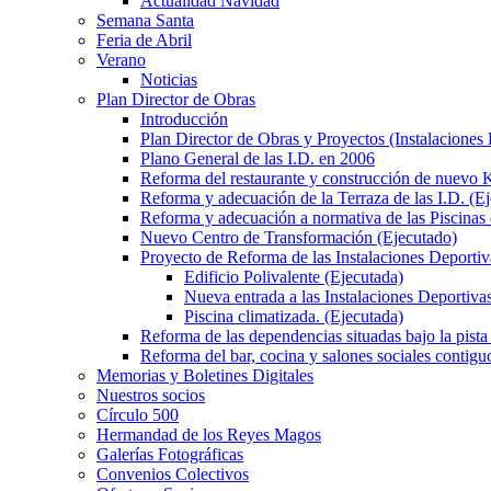
Actualidad Navidad
Semana Santa
Feria de Abril
Verano
Noticias
Plan Director de Obras
Introducción
Plan Director de Obras y Proyectos (Instalaciones
Plano General de las I.D. en 2006
Reforma del restaurante y construcción de nuevo K
Reforma y adecuación de la Terraza de las I.D. (E
Reforma y adecuación a normativa de las Piscinas 
Nuevo Centro de Transformación (Ejecutado)
Proyecto de Reforma de las Instalaciones Deportiv
Edificio Polivalente (Ejecutada)
Nueva entrada a las Instalaciones Deportivas
Piscina climatizada. (Ejecutada)
Reforma de las dependencias situadas bajo la pista 
Reforma del bar, cocina y salones sociales contiguo
Memorias y Boletines Digitales
Nuestros socios
Círculo 500
Hermandad de los Reyes Magos
Galerías Fotográficas
Convenios Colectivos