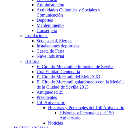
Administración
Actividades Culturales y Sociales y
Comunicación
Deportes
Mantenimiento
Conserjería
Instalaciones
Sede social, Sierpes
Instalaciones deportivas
Caseta de Feria
Nave industrial
Historia
El Círculo Mercantil e Industrial de Sevilla
Una Entidad Centenaria
El Círculo Mercantil del Siglo XXI
El Círculo Mercantil galardonado con la Medalla
de la Ciudad de Sevilla 2013
Antigüedad 25
Presidentes
150 Aniversario
Historias y Personajes del 150 Aniversario
Historias y Personajes del 150
Aniversario
Noticias