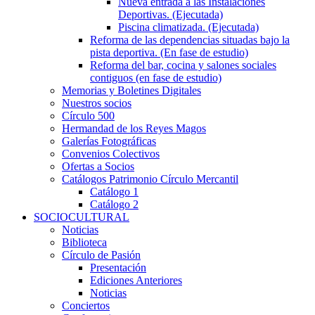
Nueva entrada a las Instalaciones
Deportivas. (Ejecutada)
Piscina climatizada. (Ejecutada)
Reforma de las dependencias situadas bajo la
pista deportiva. (En fase de estudio)
Reforma del bar, cocina y salones sociales
contiguos (en fase de estudio)
Memorias y Boletines Digitales
Nuestros socios
Círculo 500
Hermandad de los Reyes Magos
Galerías Fotográficas
Convenios Colectivos
Ofertas a Socios
Catálogos Patrimonio Círculo Mercantil
Catálogo 1
Catálogo 2
SOCIOCULTURAL
Noticias
Biblioteca
Círculo de Pasión
Presentación
Ediciones Anteriores
Noticias
Conciertos