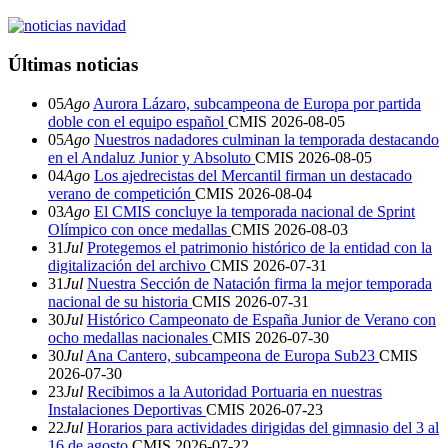
Últimas noticias
05
Ago
Aurora Lázaro, subcampeona de Europa por partida
doble con el equipo español
CMIS
2026-08-05
05
Ago
Nuestros nadadores culminan la temporada destacando
en el Andaluz Junior y Absoluto
CMIS
2026-08-05
04
Ago
Los ajedrecistas del Mercantil firman un destacado
verano de competición
CMIS
2026-08-04
03
Ago
El CMIS concluye la temporada nacional de Sprint
Olímpico con once medallas
CMIS
2026-08-03
31
Jul
Protegemos el patrimonio histórico de la entidad con la
digitalización del archivo
CMIS
2026-07-31
31
Jul
Nuestra Sección de Natación firma la mejor temporada
nacional de su historia
CMIS
2026-07-31
30
Jul
Histórico Campeonato de España Junior de Verano con
ocho medallas nacionales
CMIS
2026-07-30
30
Jul
Ana Cantero, subcampeona de Europa Sub23
CMIS
2026-07-30
23
Jul
Recibimos a la Autoridad Portuaria en nuestras
Instalaciones Deportivas
CMIS
2026-07-23
22
Jul
Horarios para actividades dirigidas del gimnasio del 3 al
16 de agosto
CMIS
2026-07-22