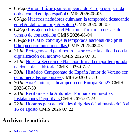
05
Ago
Aurora Lázaro, subcampeona de Europa por partida
doble con el equipo español
CMIS
2026-08-05
05
Ago
Nuestros nadadores culminan la temporada destacando
en el Andaluz Junior y Absoluto
CMIS
2026-08-05
04
Ago
Los ajedrecistas del Mercantil firman un destacado
verano de competición
CMIS
2026-08-04
03
Ago
El CMIS concluye la temporada nacional de Sprint
Olímpico con once medallas
CMIS
2026-08-03
31
Jul
Protegemos el patrimonio histórico de la entidad con la
digitalización del archivo
CMIS
2026-07-31
31
Jul
Nuestra Sección de Natación firma la mejor temporada
nacional de su historia
CMIS
2026-07-31
30
Jul
Histórico Campeonato de España Junior de Verano con
ocho medallas nacionales
CMIS
2026-07-30
30
Jul
Ana Cantero, subcampeona de Europa Sub23
CMIS
2026-07-30
23
Jul
Recibimos a la Autoridad Portuaria en nuestras
Instalaciones Deportivas
CMIS
2026-07-23
22
Jul
Horarios para actividades dirigidas del gimnasio del 3 al
16 de agosto
CMIS
2026-07-22
Archivo de noticias
Marzo, 2023