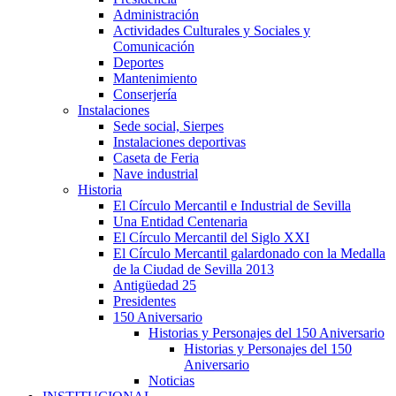
Administración
Actividades Culturales y Sociales y
Comunicación
Deportes
Mantenimiento
Conserjería
Instalaciones
Sede social, Sierpes
Instalaciones deportivas
Caseta de Feria
Nave industrial
Historia
El Círculo Mercantil e Industrial de Sevilla
Una Entidad Centenaria
El Círculo Mercantil del Siglo XXI
El Círculo Mercantil galardonado con la Medalla
de la Ciudad de Sevilla 2013
Antigüedad 25
Presidentes
150 Aniversario
Historias y Personajes del 150 Aniversario
Historias y Personajes del 150
Aniversario
Noticias