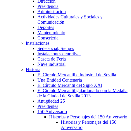
Dirección
Presidencia
Administración
Actividades Culturales y Sociales y
Comunicación
Deportes
Mantenimiento
Conserjería
Instalaciones
Sede social, Sierpes
Instalaciones deportivas
Caseta de Feria
Nave industrial
Historia
El Círculo Mercantil e Industrial de Sevilla
Una Entidad Centenaria
El Círculo Mercantil del Siglo XXI
El Círculo Mercantil galardonado con la Medalla
de la Ciudad de Sevilla 2013
Antigüedad 25
Presidentes
150 Aniversario
Historias y Personajes del 150 Aniversario
Historias y Personajes del 150
Aniversario