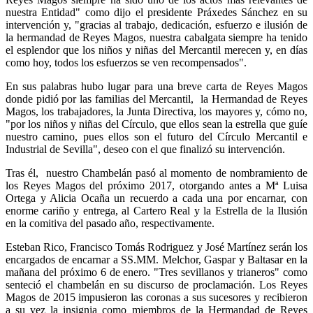
nuestra Entidad" como dijo el presidente Práxedes Sánchez en su
intervención y, "gracias al trabajo, dedicación, esfuerzo e ilusión de
la hermandad de Reyes Magos, nuestra cabalgata siempre ha tenido
el esplendor que los niños y niñas del Mercantil merecen y, en días
como hoy, todos los esfuerzos se ven recompensados".
En sus palabras hubo lugar para una breve carta de Reyes Magos
donde pidió por las familias del Mercantil, la Hermandad de Reyes
Magos, los trabajadores, la Junta Directiva, los mayores y, cómo no,
"por los niños y niñas del Círculo, que ellos sean la estrella que guíe
nuestro camino, pues ellos son el futuro del Círculo Mercantil e
Industrial de Sevilla", deseo con el que finalizó su intervención.
Tras él, nuestro Chambelán pasó al momento de nombramiento de
los Reyes Magos del próximo 2017, otorgando antes a Mª Luisa
Ortega y Alicia Ocaña un recuerdo a cada una por encarnar, con
enorme cariño y entrega, al Cartero Real y la Estrella de la Ilusión
en la comitiva del pasado año, respectivamente.
Esteban Rico, Francisco Tomás Rodriguez y José Martínez serán los
encargados de encarnar a SS.MM. Melchor, Gaspar y Baltasar en la
mañana del próximo 6 de enero. "Tres sevillanos y trianeros" como
senteció el chambelán en su discurso de proclamación. Los Reyes
Magos de 2015 impusieron las coronas a sus sucesores y recibieron
a su vez la insignia como miembros de la Hermandad de Reyes