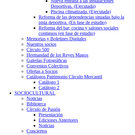
Nueva entrada a las Instalaciones
Deportivas. (Ejecutada)
Piscina climatizada. (Ejecutada)
Reforma de las dependencias situadas bajo la
pista deportiva. (En fase de estudio)
Reforma del bar, cocina y salones sociales
contiguos (en fase de estudio)
Memorias y Boletines Digitales
Nuestros socios
Círculo 500
Hermandad de los Reyes Magos
Galerías Fotográficas
Convenios Colectivos
Ofertas a Socios
Catálogos Patrimonio Círculo Mercantil
Catálogo 1
Catálogo 2
SOCIOCULTURAL
Noticias
Biblioteca
Círculo de Pasión
Presentación
Ediciones Anteriores
Noticias
Conciertos