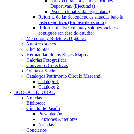
Nueva entrada a las Instalaciones
Deportivas. (Ejecutada)
Piscina climatizada. (Ejecutada)
Reforma de las dependencias situadas bajo la
pista deportiva. (En fase de estudio)
Reforma del bar, cocina y salones sociales
contiguos (en fase de estudio)
Memorias y Boletines Digitales
Nuestros socios
Círculo 500
Hermandad de los Reyes Magos
Galerías Fotográficas
Convenios Colectivos
Ofertas a Socios
Catálogos Patrimonio Círculo Mercantil
Catálogo 1
Catálogo 2
SOCIOCULTURAL
Noticias
Biblioteca
Círculo de Pasión
Presentación
Ediciones Anteriores
Noticias
Conciertos