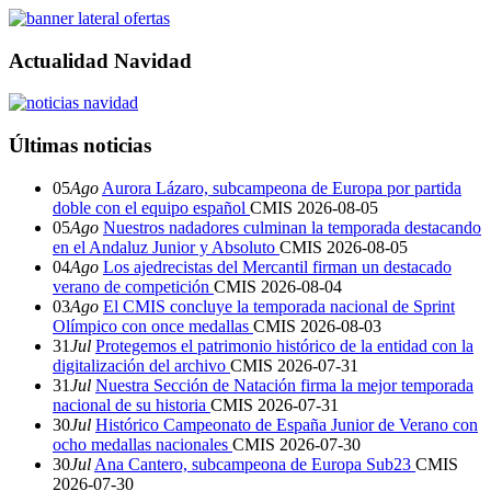
Actualidad Navidad
Últimas noticias
05
Ago
Aurora Lázaro, subcampeona de Europa por partida
doble con el equipo español
CMIS
2026-08-05
05
Ago
Nuestros nadadores culminan la temporada destacando
en el Andaluz Junior y Absoluto
CMIS
2026-08-05
04
Ago
Los ajedrecistas del Mercantil firman un destacado
verano de competición
CMIS
2026-08-04
03
Ago
El CMIS concluye la temporada nacional de Sprint
Olímpico con once medallas
CMIS
2026-08-03
31
Jul
Protegemos el patrimonio histórico de la entidad con la
digitalización del archivo
CMIS
2026-07-31
31
Jul
Nuestra Sección de Natación firma la mejor temporada
nacional de su historia
CMIS
2026-07-31
30
Jul
Histórico Campeonato de España Junior de Verano con
ocho medallas nacionales
CMIS
2026-07-30
30
Jul
Ana Cantero, subcampeona de Europa Sub23
CMIS
2026-07-30