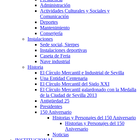
Administración
Actividades Culturales y Sociales y
Comunicación
Deportes
Mantenimiento
Conserjería
Instalaciones
Sede social, Sierpes
Instalaciones deportivas
Caseta de Feria
Nave industrial
Historia
El Círculo Mercantil e Industrial de Sevilla
Una Entidad Centenaria
El Círculo Mercantil del Siglo XXI
El Círculo Mercantil galardonado con la Medalla
de la Ciudad de Sevilla 2013
Antigüedad 25
Presidentes
150 Aniversario
Historias y Personajes del 150 Aniversario
Historias y Personajes del 150
Aniversario
Noticias