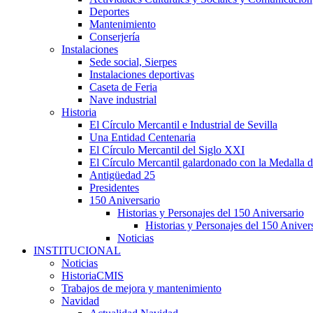
Deportes
Mantenimiento
Conserjería
Instalaciones
Sede social, Sierpes
Instalaciones deportivas
Caseta de Feria
Nave industrial
Historia
El Círculo Mercantil e Industrial de Sevilla
Una Entidad Centenaria
El Círculo Mercantil del Siglo XXI
El Círculo Mercantil galardonado con la Medalla d
Antigüedad 25
Presidentes
150 Aniversario
Historias y Personajes del 150 Aniversario
Historias y Personajes del 150 Aniver
Noticias
INSTITUCIONAL
Noticias
HistoriaCMIS
Trabajos de mejora y mantenimiento
Navidad