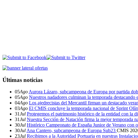
Últimas noticias
05
Ago
Aurora Lázaro, subcampeona de Europa por partida dob
05
Ago
Nuestros nadadores culminan la temporada destacando 
04
Ago
Los ajedrecistas del Mercantil firman un destacado ver
03
Ago
El CMIS concluye la temporada nacional de Sprint Olí
31
Jul
Protegemos el patrimonio histórico de la entidad con la d
31
Jul
Nuestra Sección de Natación firma la mejor temporada na
30
Jul
Histórico Campeonato de España Junior de Verano con o
30
Jul
Ana Cantero, subcampeona de Europa Sub23
CMIS
202
23
Jul
Recibimos a la Autoridad Portuaria en nuestras Instalaci