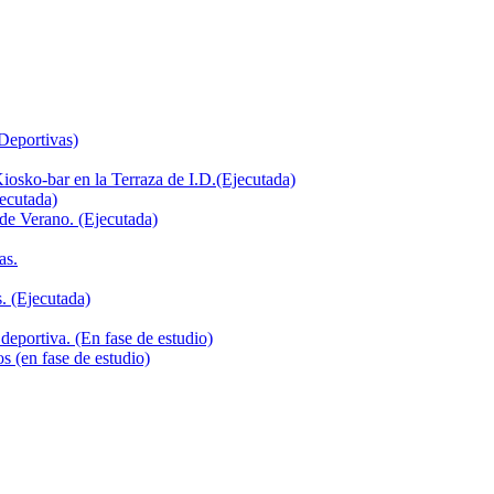
 Deportivas)
iosko-bar en la Terraza de I.D.(Ejecutada)
jecutada)
de Verano. (Ejecutada)
as.
. (Ejecutada)
deportiva. (En fase de estudio)
s (en fase de estudio)