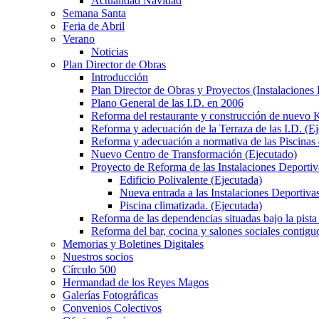
Actualidad Navidad
Semana Santa
Feria de Abril
Verano
Noticias
Plan Director de Obras
Introducción
Plan Director de Obras y Proyectos (Instalaciones
Plano General de las I.D. en 2006
Reforma del restaurante y construcción de nuevo K
Reforma y adecuación de la Terraza de las I.D. (E
Reforma y adecuación a normativa de las Piscinas 
Nuevo Centro de Transformación (Ejecutado)
Proyecto de Reforma de las Instalaciones Deportiv
Edificio Polivalente (Ejecutada)
Nueva entrada a las Instalaciones Deportivas
Piscina climatizada. (Ejecutada)
Reforma de las dependencias situadas bajo la pista 
Reforma del bar, cocina y salones sociales contiguo
Memorias y Boletines Digitales
Nuestros socios
Círculo 500
Hermandad de los Reyes Magos
Galerías Fotográficas
Convenios Colectivos