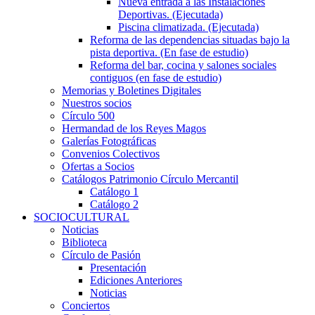
Nueva entrada a las Instalaciones
Deportivas. (Ejecutada)
Piscina climatizada. (Ejecutada)
Reforma de las dependencias situadas bajo la
pista deportiva. (En fase de estudio)
Reforma del bar, cocina y salones sociales
contiguos (en fase de estudio)
Memorias y Boletines Digitales
Nuestros socios
Círculo 500
Hermandad de los Reyes Magos
Galerías Fotográficas
Convenios Colectivos
Ofertas a Socios
Catálogos Patrimonio Círculo Mercantil
Catálogo 1
Catálogo 2
SOCIOCULTURAL
Noticias
Biblioteca
Círculo de Pasión
Presentación
Ediciones Anteriores
Noticias
Conciertos