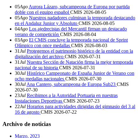
05
Ago
Aurora Lázaro, subcampeona de Europa por partida
doble con el equipo español
CMIS
2026-08-05
05
Ago
Nuestros nadadores culminan la temporada destacando
en el Andaluz Junior y Absoluto
CMIS
2026-08-05
04
Ago
Los ajedrecistas del Mercantil firman un destacado
verano de competición
CMIS
2026-08-04
03
Ago
El CMIS concluye la temporada nacional de Sprint
Olímpico con once medallas
CMIS
2026-08-03
31
Jul
Protegemos el patrimonio histórico de la entidad con la
digitalización del archivo
CMIS
2026-07-31
31
Jul
Nuestra Sección de Natación firma la mejor temporada
nacional de su historia
CMIS
2026-07-31
30
Jul
Histórico Campeonato de España Junior de Verano con
ocho medallas nacionales
CMIS
2026-07-30
30
Jul
Ana Cantero, subcampeona de Europa Sub23
CMIS
2026-07-30
23
Jul
Recibimos a la Autoridad Portuaria en nuestras
Instalaciones Deportivas
CMIS
2026-07-23
22
Jul
Horarios para actividades dirigidas del gimnasio del 3 al
16 de agosto
CMIS
2026-07-22
Archivo de noticias
Marzo, 2023