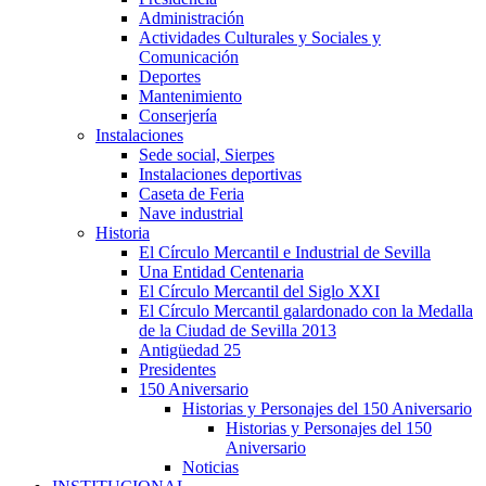
Administración
Actividades Culturales y Sociales y
Comunicación
Deportes
Mantenimiento
Conserjería
Instalaciones
Sede social, Sierpes
Instalaciones deportivas
Caseta de Feria
Nave industrial
Historia
El Círculo Mercantil e Industrial de Sevilla
Una Entidad Centenaria
El Círculo Mercantil del Siglo XXI
El Círculo Mercantil galardonado con la Medalla
de la Ciudad de Sevilla 2013
Antigüedad 25
Presidentes
150 Aniversario
Historias y Personajes del 150 Aniversario
Historias y Personajes del 150
Aniversario
Noticias