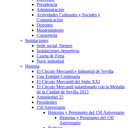
Presidencia
Administración
Actividades Culturales y Sociales y
Comunicación
Deportes
Mantenimiento
Conserjería
Instalaciones
Sede social, Sierpes
Instalaciones deportivas
Caseta de Feria
Nave industrial
Historia
El Círculo Mercantil e Industrial de Sevilla
Una Entidad Centenaria
El Círculo Mercantil del Siglo XXI
El Círculo Mercantil galardonado con la Medalla
de la Ciudad de Sevilla 2013
Antigüedad 25
Presidentes
150 Aniversario
Historias y Personajes del 150 Aniversario
Historias y Personajes del 150
Aniversario
Noticias