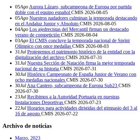
05
Ago
Aurora Lázaro, subcampeona de Europa por partida
doble con el equipo español
CMIS
2026-08-05
05
Ago
Nuestros nadadores culminan la temporada destacando
en el Andaluz Junior y Absoluto
CMIS
2026-08-05
04
Ago
Los ajedrecistas del Mercantil firman un destacado
verano de competición
CMIS
2026-08-04
03
Ago
El CMIS concluye la temporada nacional de Sprint
Olímpico con once medallas
CMIS
2026-08-03
31
Jul
Protegemos el patrimonio histórico de la entidad con la
digitalización del archivo
CMIS
2026-07-31
31
Jul
Nuestra Sección de Natación firma la mejor temporada
nacional de su historia
CMIS
2026-07-31
30
Jul
Histórico Campeonato de España Junior de Verano con
ocho medallas nacionales
CMIS
2026-07-30
30
Jul
Ana Cantero, subcampeona de Europa Sub23
CMIS
2026-07-30
23
Jul
Recibimos a la Autoridad Portuaria en nuestras
Instalaciones Deportivas
CMIS
2026-07-23
22
Jul
Horarios para actividades dirigidas del gimnasio del 3 al
16 de agosto
CMIS
2026-07-22
Archivo de noticias
Marzo, 2023