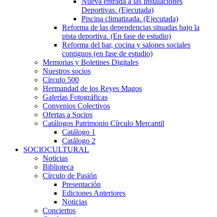
Nueva entrada a las Instalaciones
Deportivas. (Ejecutada)
Piscina climatizada. (Ejecutada)
Reforma de las dependencias situadas bajo la
pista deportiva. (En fase de estudio)
Reforma del bar, cocina y salones sociales
contiguos (en fase de estudio)
Memorias y Boletines Digitales
Nuestros socios
Círculo 500
Hermandad de los Reyes Magos
Galerías Fotográficas
Convenios Colectivos
Ofertas a Socios
Catálogos Patrimonio Círculo Mercantil
Catálogo 1
Catálogo 2
SOCIOCULTURAL
Noticias
Biblioteca
Círculo de Pasión
Presentación
Ediciones Anteriores
Noticias
Conciertos