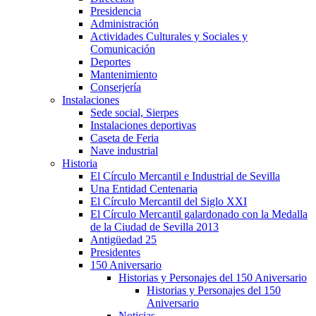
Presidencia
Administración
Actividades Culturales y Sociales y
Comunicación
Deportes
Mantenimiento
Conserjería
Instalaciones
Sede social, Sierpes
Instalaciones deportivas
Caseta de Feria
Nave industrial
Historia
El Círculo Mercantil e Industrial de Sevilla
Una Entidad Centenaria
El Círculo Mercantil del Siglo XXI
El Círculo Mercantil galardonado con la Medalla
de la Ciudad de Sevilla 2013
Antigüedad 25
Presidentes
150 Aniversario
Historias y Personajes del 150 Aniversario
Historias y Personajes del 150
Aniversario
Noticias