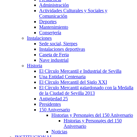
Administración
Actividades Culturales y Sociales y
Comunicación
Deportes
Mantenimiento
Conserjería
Instalaciones
Sede social, Sierpes
Instalaciones deportivas
Caseta de Feria
Nave industrial
Historia
El Círculo Mercantil e Industrial de Sevilla
Una Entidad Centenaria
El Círculo Mercantil del Siglo XXI
El Círculo Mercantil galardonado con la Medalla
de la Ciudad de Sevilla 2013
Antigüedad 25
Presidentes
150 Aniversario
Historias y Personajes del 150 Aniversario
Historias y Personajes del 150
Aniversario
Noticias