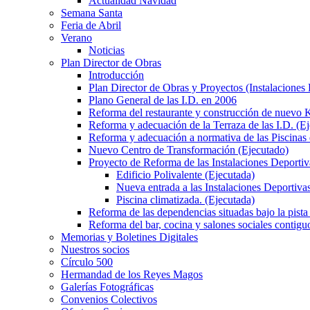
Actualidad Navidad
Semana Santa
Feria de Abril
Verano
Noticias
Plan Director de Obras
Introducción
Plan Director de Obras y Proyectos (Instalaciones
Plano General de las I.D. en 2006
Reforma del restaurante y construcción de nuevo K
Reforma y adecuación de la Terraza de las I.D. (E
Reforma y adecuación a normativa de las Piscinas 
Nuevo Centro de Transformación (Ejecutado)
Proyecto de Reforma de las Instalaciones Deportiv
Edificio Polivalente (Ejecutada)
Nueva entrada a las Instalaciones Deportivas
Piscina climatizada. (Ejecutada)
Reforma de las dependencias situadas bajo la pista 
Reforma del bar, cocina y salones sociales contiguo
Memorias y Boletines Digitales
Nuestros socios
Círculo 500
Hermandad de los Reyes Magos
Galerías Fotográficas
Convenios Colectivos