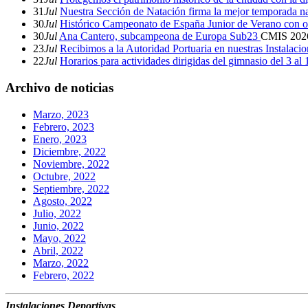
31
Jul
Nuestra Sección de Natación firma la mejor temporada na
30
Jul
Histórico Campeonato de España Junior de Verano con o
30
Jul
Ana Cantero, subcampeona de Europa Sub23
CMIS
202
23
Jul
Recibimos a la Autoridad Portuaria en nuestras Instalaci
22
Jul
Horarios para actividades dirigidas del gimnasio del 3 al
Archivo de noticias
Marzo, 2023
Febrero, 2023
Enero, 2023
Diciembre, 2022
Noviembre, 2022
Octubre, 2022
Septiembre, 2022
Agosto, 2022
Julio, 2022
Junio, 2022
Mayo, 2022
Abril, 2022
Marzo, 2022
Febrero, 2022
Instalaciones Deportivas