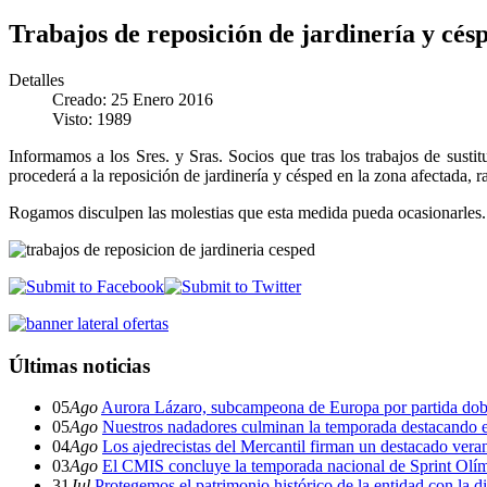
Trabajos de reposición de jardinería y cés
Detalles
Creado: 25 Enero 2016
Visto: 1989
Informamos a los Sres. y Sras. Socios que tras los trabajos de susti
procederá a la reposición de jardinería y césped en la zona afectada, 
Rogamos disculpen las molestias que esta medida pueda ocasionarles.
Últimas noticias
05
Ago
Aurora Lázaro, subcampeona de Europa por partida dob
05
Ago
Nuestros nadadores culminan la temporada destacando 
04
Ago
Los ajedrecistas del Mercantil firman un destacado ver
03
Ago
El CMIS concluye la temporada nacional de Sprint Olí
31
Jul
Protegemos el patrimonio histórico de la entidad con la d