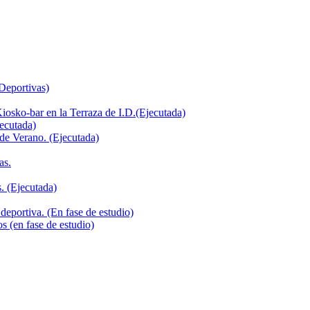
 Deportivas)
iosko-bar en la Terraza de I.D.(Ejecutada)
jecutada)
de Verano. (Ejecutada)
as.
. (Ejecutada)
deportiva. (En fase de estudio)
s (en fase de estudio)