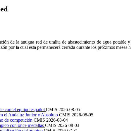
ped
tución de la antigua red de uralita de abastecimiento de agua potable
razón por la cual esta permanecerá cerrada durante los próximos meses h
le con el equipo español
CMIS
2026-08-05
en el Andaluz Junior y Absoluto
CMIS
2026-08-05
ano de competición
CMIS
2026-08-04
mpico con once medallas
CMIS
2026-08-03
igitalización del archivo
CMIS
2026-07-31