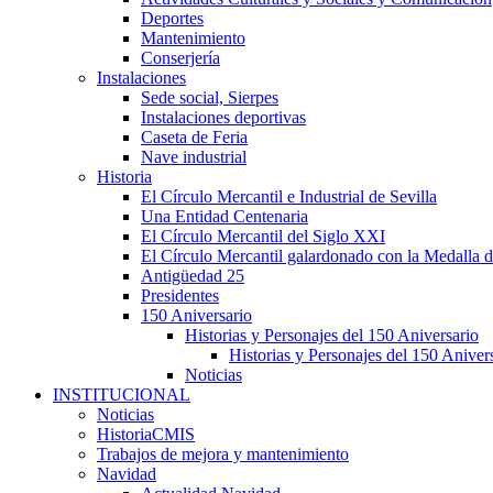
Deportes
Mantenimiento
Conserjería
Instalaciones
Sede social, Sierpes
Instalaciones deportivas
Caseta de Feria
Nave industrial
Historia
El Círculo Mercantil e Industrial de Sevilla
Una Entidad Centenaria
El Círculo Mercantil del Siglo XXI
El Círculo Mercantil galardonado con la Medalla d
Antigüedad 25
Presidentes
150 Aniversario
Historias y Personajes del 150 Aniversario
Historias y Personajes del 150 Aniver
Noticias
INSTITUCIONAL
Noticias
HistoriaCMIS
Trabajos de mejora y mantenimiento
Navidad