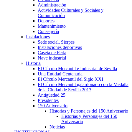
Administración
Actividades Culturales y Sociales y
Comunicación
Deportes
Mantenimiento
Conserjería
Instalaciones
Sede social, Sierpes
Instalaciones deportivas
Caseta de Feria
Nave industrial
Historia
El Círculo Mercantil e Industrial de Sevilla
Una Entidad Centenaria
El Círculo Mercantil del Siglo XXI
El Círculo Mercantil galardonado con la Medalla
de la Ciudad de Sevilla 2013
Antigüedad 25
Presidentes
150 Aniversario
Historias y Personajes del 150 Aniversario
Historias y Personajes del 150
Aniversario
Noticias