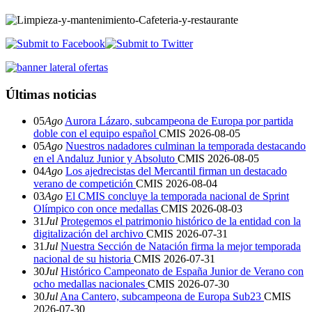
Últimas noticias
05
Ago
Aurora Lázaro, subcampeona de Europa por partida
doble con el equipo español
CMIS
2026-08-05
05
Ago
Nuestros nadadores culminan la temporada destacando
en el Andaluz Junior y Absoluto
CMIS
2026-08-05
04
Ago
Los ajedrecistas del Mercantil firman un destacado
verano de competición
CMIS
2026-08-04
03
Ago
El CMIS concluye la temporada nacional de Sprint
Olímpico con once medallas
CMIS
2026-08-03
31
Jul
Protegemos el patrimonio histórico de la entidad con la
digitalización del archivo
CMIS
2026-07-31
31
Jul
Nuestra Sección de Natación firma la mejor temporada
nacional de su historia
CMIS
2026-07-31
30
Jul
Histórico Campeonato de España Junior de Verano con
ocho medallas nacionales
CMIS
2026-07-30
30
Jul
Ana Cantero, subcampeona de Europa Sub23
CMIS
2026-07-30