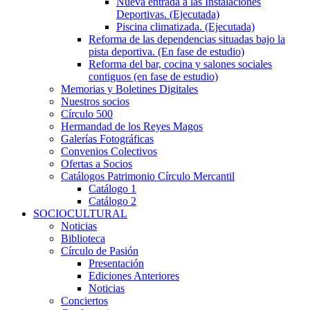
Nueva entrada a las Instalaciones
Deportivas. (Ejecutada)
Piscina climatizada. (Ejecutada)
Reforma de las dependencias situadas bajo la
pista deportiva. (En fase de estudio)
Reforma del bar, cocina y salones sociales
contiguos (en fase de estudio)
Memorias y Boletines Digitales
Nuestros socios
Círculo 500
Hermandad de los Reyes Magos
Galerías Fotográficas
Convenios Colectivos
Ofertas a Socios
Catálogos Patrimonio Círculo Mercantil
Catálogo 1
Catálogo 2
SOCIOCULTURAL
Noticias
Biblioteca
Círculo de Pasión
Presentación
Ediciones Anteriores
Noticias
Conciertos