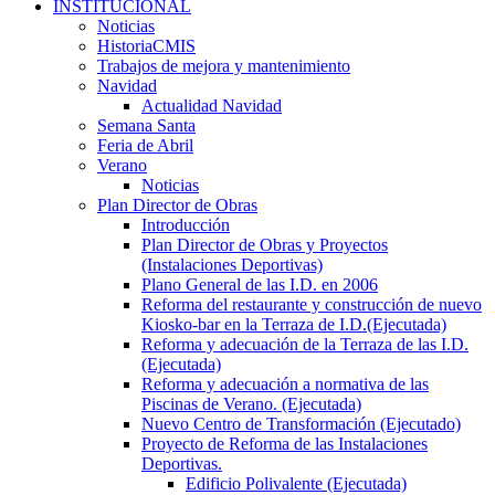
INSTITUCIONAL
Noticias
HistoriaCMIS
Trabajos de mejora y mantenimiento
Navidad
Actualidad Navidad
Semana Santa
Feria de Abril
Verano
Noticias
Plan Director de Obras
Introducción
Plan Director de Obras y Proyectos
(Instalaciones Deportivas)
Plano General de las I.D. en 2006
Reforma del restaurante y construcción de nuevo
Kiosko-bar en la Terraza de I.D.(Ejecutada)
Reforma y adecuación de la Terraza de las I.D.
(Ejecutada)
Reforma y adecuación a normativa de las
Piscinas de Verano. (Ejecutada)
Nuevo Centro de Transformación (Ejecutado)
Proyecto de Reforma de las Instalaciones
Deportivas.
Edificio Polivalente (Ejecutada)