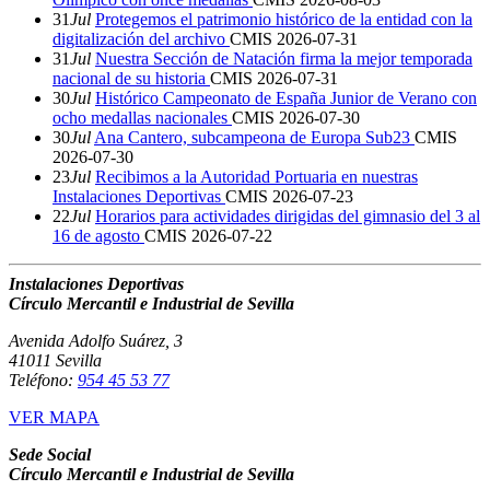
31
Jul
Protegemos el patrimonio histórico de la entidad con la
digitalización del archivo
CMIS
2026-07-31
31
Jul
Nuestra Sección de Natación firma la mejor temporada
nacional de su historia
CMIS
2026-07-31
30
Jul
Histórico Campeonato de España Junior de Verano con
ocho medallas nacionales
CMIS
2026-07-30
30
Jul
Ana Cantero, subcampeona de Europa Sub23
CMIS
2026-07-30
23
Jul
Recibimos a la Autoridad Portuaria en nuestras
Instalaciones Deportivas
CMIS
2026-07-23
22
Jul
Horarios para actividades dirigidas del gimnasio del 3 al
16 de agosto
CMIS
2026-07-22
Instalaciones Deportivas
Círculo Mercantil e Industrial de Sevilla
Avenida Adolfo Suárez, 3
41011 Sevilla
Teléfono:
954 45 53 77
VER MAPA
Sede Social
Círculo Mercantil e Industrial de Sevilla