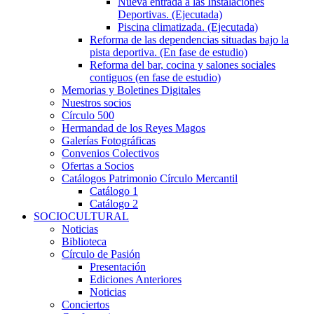
Nueva entrada a las Instalaciones
Deportivas. (Ejecutada)
Piscina climatizada. (Ejecutada)
Reforma de las dependencias situadas bajo la
pista deportiva. (En fase de estudio)
Reforma del bar, cocina y salones sociales
contiguos (en fase de estudio)
Memorias y Boletines Digitales
Nuestros socios
Círculo 500
Hermandad de los Reyes Magos
Galerías Fotográficas
Convenios Colectivos
Ofertas a Socios
Catálogos Patrimonio Círculo Mercantil
Catálogo 1
Catálogo 2
SOCIOCULTURAL
Noticias
Biblioteca
Círculo de Pasión
Presentación
Ediciones Anteriores
Noticias
Conciertos