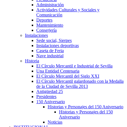
Administración
Actividades Culturales y Sociales y
Comunicación
Deportes
Mantenimiento
Conserjería
Instalaciones
Sede social, Sierpes
Instalaciones deportivas
Caseta de Feria
Nave industrial
Historia
El Círculo Mercantil e Industrial de Sevilla
Una Entidad Centenaria
El Círculo Mercantil del Siglo XXI
El Círculo Mercantil galardonado con la Medalla
de la Ciudad de Sevilla 2013
Antigüedad 25
Presidentes
150 Aniversario
Historias y Personajes del 150 Aniversario
Historias y Personajes del 150
Aniversario
Noticias