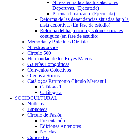
Nueva entrada a las Instalaciones
Deportivas. (Ejecutada)
Piscina climatizada. (Ejecutada)
Reforma de las dependencias situadas bajo la
pista deportiva. (En fase de estudio)
Reforma del bar, cocina y salones sociales
contiguos (en fase de estudio)
Memorias y Boletines Digitales
Nuestros socios
Círculo 500
Hermandad de los Reyes Magos
Galerías Fotográficas
Convenios Colectivos
Ofertas a Socios
Catálogos Patrimonio Círculo Mercantil
Catálogo 1
Catálogo 2
SOCIOCULTURAL
Noticias
Biblioteca
Círculo de Pasión
Presentación
Ediciones Anteriores
Noticias
Conciertos