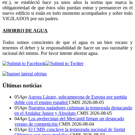
etc.), se estableció hace ya unos años la norma que marca la
obligatoriedad de que éstos sólo puedan entrar y permanecer en el
nuevo edificio si están en todo momento acompañados y sobre todo
VIGILADOS por sus padres.
AHORRO DE AGUA
Todos somos conscientes de que el agua es un bien escaso y
tenemos el deber y la responsabilidad de hacer un uso razonable y
racional del mismo. Por favor intente ahorrar agua.
Últimas noticias
05
Ago
Aurora Lázaro, subcampeona de Europa por partida
doble con el equipo español
CMIS
2026-08-05
05
Ago
Nuestros nadadores culminan la temporada destacando
en el Andaluz Junior y Absoluto
CMIS
2026-08-05
04
Ago
Los ajedrecistas del Mercantil firman un destacado
verano de competición
CMIS
2026-08-04
03
Ago
El CMIS concluye la temporada nacional de Sprint
Olímpico con once medallas
CMIS
2026-08-03