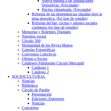
Nueva entrada a las Instalaciones
Deportivas. (Ejecutada)
Piscina climatizada. (Ejecutada)
Reforma de las dependencias situadas bajo la
pista deportiva. (En fase de estudio)
Reforma del bar, cocina y salones sociales
contiguos (en fase de estudio)
Memorias y Boletines Digitales
Nuestros socios
Círculo 500
Hermandad de los Reyes Magos
Galerías Fotográficas
Convenios Colectivos
Ofertas a Socios
Catálogos Patrimonio Círculo Mercantil
Catálogo 1
Catálogo 2
SOCIOCULTURAL
Noticias
Biblioteca
Círculo de Pasión
Presentación
Ediciones Anteriores
Noticias
Conciertos