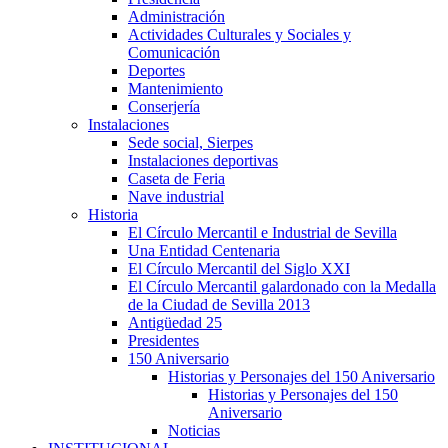
Administración
Actividades Culturales y Sociales y
Comunicación
Deportes
Mantenimiento
Conserjería
Instalaciones
Sede social, Sierpes
Instalaciones deportivas
Caseta de Feria
Nave industrial
Historia
El Círculo Mercantil e Industrial de Sevilla
Una Entidad Centenaria
El Círculo Mercantil del Siglo XXI
El Círculo Mercantil galardonado con la Medalla
de la Ciudad de Sevilla 2013
Antigüedad 25
Presidentes
150 Aniversario
Historias y Personajes del 150 Aniversario
Historias y Personajes del 150
Aniversario
Noticias