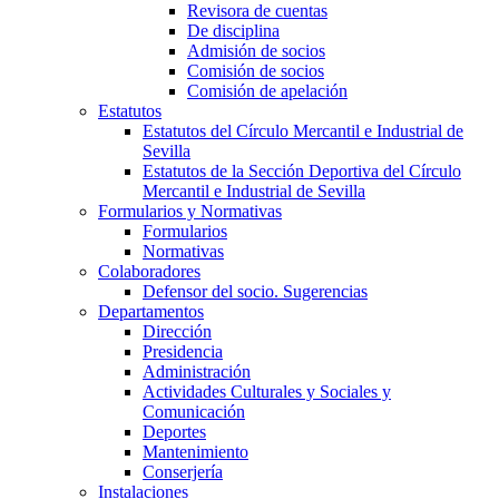
Revisora de cuentas
De disciplina
Admisión de socios
Comisión de socios
Comisión de apelación
Estatutos
Estatutos del Círculo Mercantil e Industrial de
Sevilla
Estatutos de la Sección Deportiva del Círculo
Mercantil e Industrial de Sevilla
Formularios y Normativas
Formularios
Normativas
Colaboradores
Defensor del socio. Sugerencias
Departamentos
Dirección
Presidencia
Administración
Actividades Culturales y Sociales y
Comunicación
Deportes
Mantenimiento
Conserjería
Instalaciones