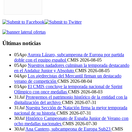
Últimas noticias
05
Ago
Aurora Lázaro, subcampeona de Europa por partida
doble con el equipo español
CMIS
2026-08-05
05
Ago
Nuestros nadadores culminan la temporada destacando
en el Andaluz Junior y Absoluto
CMIS
2026-08-05
04
Ago
Los ajedrecistas del Mercantil firman un destacado
verano de competición
CMIS
2026-08-04
03
Ago
El CMIS concluye la temporada nacional de Sprint
Olímpico con once medallas
CMIS
2026-08-03
31
Jul
Protegemos el patrimonio histórico de la entidad con la
digitalización del archivo
CMIS
2026-07-31
31
Jul
Nuestra Sección de Natación firma la mejor temporada
nacional de su historia
CMIS
2026-07-31
30
Jul
Histórico Campeonato de España Junior de Verano con
ocho medallas nacionales
CMIS
2026-07-30
30
Jul
Ana Cantero, subcampeona de Europa Sub23
CMIS