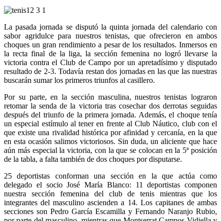
La pasada jornada se disputó la quinta jornada del calendario con
sabor agridulce para nuestros tenistas, que ofrecieron en ambos
choques un gran rendimiento a pesar de los resultados. Inmersos en
la recta final de la liga, la sección femenina no logró llevarse la
victoria contra el Club de Campo por un apretadísimo y disputado
resultado de 2-3. Todavía restan dos jornadas en las que las nuestras
buscarán sumar los primeros triunfos al casillero.
Por su parte, en la sección masculina, nuestros tenistas lograron
retomar la senda de la victoria tras cosechar dos derrotas seguidas
después del triunfo de la primera jornada. Además, el choque tenía
un especial estímulo al tener en frente al Club Náutico, club con el
que existe una rivalidad histórica por afinidad y cercanía, en la que
en esta ocasión salimos victoriosos. Sin duda, un aliciente que hace
aún más especial la victoria, con la que se colocan en la 5ª posición
de la tabla, a falta también de dos choques por disputarse.
25 deportistas conforman una sección en la que actúa como
delegado el socio José María Blanco: 11 deportistas componen
nuestra sección femenina del club de tenis mientras que los
integrantes del masculino ascienden a 14. Los capitanes de ambas
secciones son Pedro García Escamilla y Fernando Naranjo Rubio,
por parte del masculino, mientras que Montserrat Campos Vidiella y