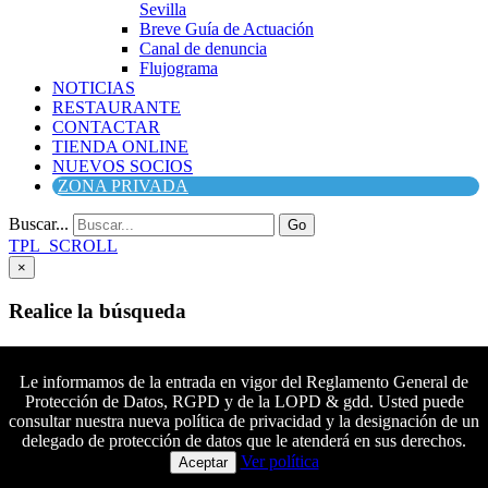
Sevilla
Breve Guía de Actuación
Canal de denuncia
Flujograma
NOTICIAS
RESTAURANTE
CONTACTAR
TIENDA ONLINE
NUEVOS SOCIOS
ZONA PRIVADA
Buscar...
Go
TPL_SCROLL
×
Realice la búsqueda
Buscar
Buscar
Le informamos de la entrada en vigor del Reglamento General de
Protección de Datos, RGPD y de la LOPD & gdd. Usted puede
Síguenos en Facebook
consultar nuestra nueva política de privacidad y la designación de un
Síguenos en Twitter
delegado de protección de datos que le atenderá en sus derechos.
Colaboradores principales
Síguenos en YouTube
Ver política
Aceptar
Síguenos en instagram