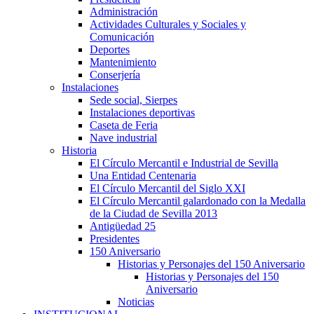
Administración
Actividades Culturales y Sociales y
Comunicación
Deportes
Mantenimiento
Conserjería
Instalaciones
Sede social, Sierpes
Instalaciones deportivas
Caseta de Feria
Nave industrial
Historia
El Círculo Mercantil e Industrial de Sevilla
Una Entidad Centenaria
El Círculo Mercantil del Siglo XXI
El Círculo Mercantil galardonado con la Medalla
de la Ciudad de Sevilla 2013
Antigüedad 25
Presidentes
150 Aniversario
Historias y Personajes del 150 Aniversario
Historias y Personajes del 150
Aniversario
Noticias