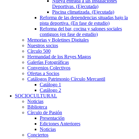
Nueva entrada a las Instalaciones
Deportivas. (Ejecutada)
Piscina climatizada. (Ejecutada)
Reforma de las dependencias situadas bajo la
pista deportiva. (En fase de estudio)
Reforma del bar, cocina y salones sociales
contiguos (en fase de estudio)
Memorias y Boletines Digitales
Nuestros socios
Círculo 500
Hermandad de los Reyes Magos
Galerías Fotográficas
Convenios Colectivos
Ofertas a Socios
Catálogos Patrimonio Círculo Mercantil
Catálogo 1
Catálogo 2
SOCIOCULTURAL
Noticias
Biblioteca
Círculo de Pasión
Presentación
Ediciones Anteriores
Noticias
Conciertos