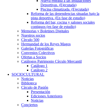
Nueva entrada a las Instalaciones
Deportivas. (Ejecutada)
Piscina climatizada. (Ejecutada)
Reforma de las dependencias situadas bajo la
pista deportiva. (En fase de estudio)
Reforma del bar, cocina y salones sociales
contiguos (en fase de estudio)
Memorias y Boletines Digitales
Nuestros socios
Círculo 500
Hermandad de los Reyes Magos
Galerías Fotográficas
Convenios Colectivos
Ofertas a Socios
Catálogos Patrimonio Círculo Mercantil
Catálogo 1
Catálogo 2
SOCIOCULTURAL
Noticias
Biblioteca
Círculo de Pasión
Presentación
Ediciones Anteriores
Noticias
Conciertos