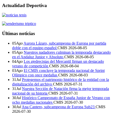
Actualidad Deportiva
Últimas noticias
05
Ago
Aurora Lázaro, subcampeona de Europa por partida
doble con el equipo español
CMIS
2026-08-05
05
Ago
Nuestros nadadores culminan la temporada destacando
en el Andaluz Junior y Absoluto
CMIS
2026-08-05
04
Ago
Los ajedrecistas del Mercantil firman un destacado
verano de competición
CMIS
2026-08-04
03
Ago
El CMIS concluye la temporada nacional de Sprint
Olímpico con once medallas
CMIS
2026-08-03
31
Jul
Protegemos el patrimonio histórico de la entidad con la
digitalización del archivo
CMIS
2026-07-31
31
Jul
Nuestra Sección de Natación firma la mejor temporada
nacional de su historia
CMIS
2026-07-31
30
Jul
Histórico Campeonato de España Junior de Verano con
ocho medallas nacionales
CMIS
2026-07-30
30
Jul
Ana Cantero, subcampeona de Europa Sub23
CMIS
2026-07-30