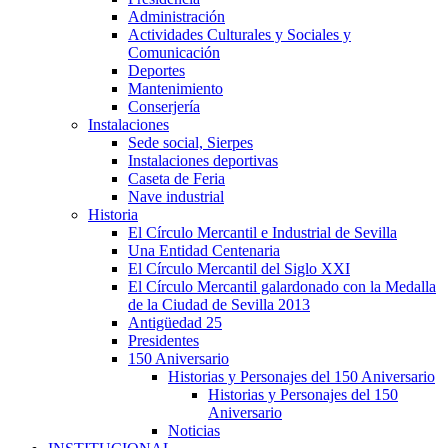
Administración
Actividades Culturales y Sociales y
Comunicación
Deportes
Mantenimiento
Conserjería
Instalaciones
Sede social, Sierpes
Instalaciones deportivas
Caseta de Feria
Nave industrial
Historia
El Círculo Mercantil e Industrial de Sevilla
Una Entidad Centenaria
El Círculo Mercantil del Siglo XXI
El Círculo Mercantil galardonado con la Medalla
de la Ciudad de Sevilla 2013
Antigüedad 25
Presidentes
150 Aniversario
Historias y Personajes del 150 Aniversario
Historias y Personajes del 150
Aniversario
Noticias