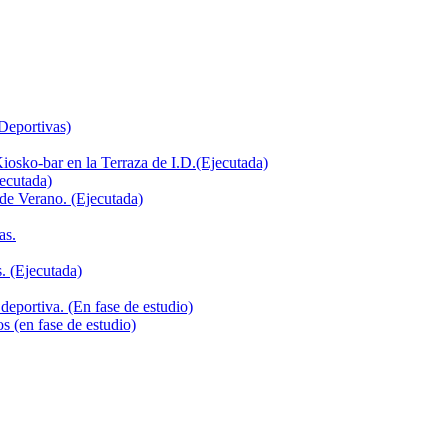
 Deportivas)
iosko-bar en la Terraza de I.D.(Ejecutada)
jecutada)
de Verano. (Ejecutada)
as.
. (Ejecutada)
deportiva. (En fase de estudio)
s (en fase de estudio)