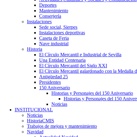
Deportes
Mantenimiento
Conserjería
Instalaciones
Sede social, Sierpes
Instalaciones deportivas
Caseta de Feria
Nave industrial
Historia
El Círculo Mercantil e Industrial de Sevilla
Una Entidad Centenaria
El Círculo Mercantil del Siglo XXI
El Círculo Mercantil galardonado con la Medalla d
Antigüedad 25
Presidentes
150 Aniversario
Historias y Personajes del 150 Aniversario
Historias y Personajes del 150 Aniver
Noticias
INSTITUCIONAL
Noticias
HistoriaCMIS
Trabajos de mejora y mantenimiento
Navidad