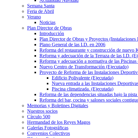
Actualidad Navidad
Semana Santa
Feria de Abril
Verano
Noticias
Plan Director de Obras
Introducción
Plan Director de Obras y Proyectos (Instalaciones
Plano General de las I.D. en 2006
Reforma del restaurante y construcción de nuevo K
Reforma y adecuación de la Terraza de las I.D. (E
Reforma y adecuación a normativa de las Piscinas 
Nuevo Centro de Transformación (Ejecutado)
Proyecto de Reforma de las Instalaciones Deportiv
Edificio Polivalente (Ejecutada)
Nueva entrada a las Instalaciones Deportivas
Piscina climatizada. (Ejecutada)
Reforma de las dependencias situadas bajo la pista 
Reforma del bar, cocina y salones sociales contiguo
Memorias y Boletines Digitales
Nuestros socios
Círculo 500
Hermandad de los Reyes Magos
Galerías Fotográficas
Convenios Colectivos