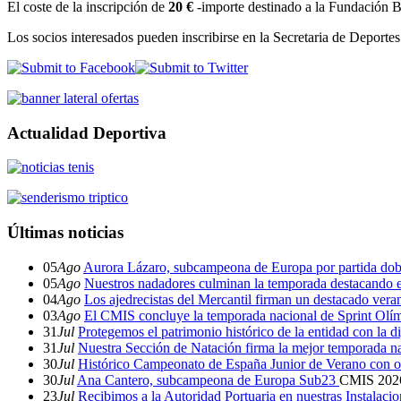
El coste de la inscripción de
20 €
-importe destinado a la Fundación Ba
Los socios interesados pueden inscribirse en la Secretaria de Deportes
Actualidad Deportiva
Últimas noticias
05
Ago
Aurora Lázaro, subcampeona de Europa por partida dob
05
Ago
Nuestros nadadores culminan la temporada destacando 
04
Ago
Los ajedrecistas del Mercantil firman un destacado ver
03
Ago
El CMIS concluye la temporada nacional de Sprint Olí
31
Jul
Protegemos el patrimonio histórico de la entidad con la d
31
Jul
Nuestra Sección de Natación firma la mejor temporada na
30
Jul
Histórico Campeonato de España Junior de Verano con o
30
Jul
Ana Cantero, subcampeona de Europa Sub23
CMIS
202
23
Jul
Recibimos a la Autoridad Portuaria en nuestras Instalaci