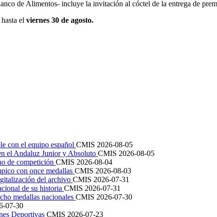
nco de Alimentos- incluye la invitación al cóctel de la entrega de pre
 hasta el
viernes 30 de agosto.
le con el equipo español
CMIS
2026-08-05
en el Andaluz Junior y Absoluto
CMIS
2026-08-05
ano de competición
CMIS
2026-08-04
mpico con once medallas
CMIS
2026-08-03
igitalización del archivo
CMIS
2026-07-31
cional de su historia
CMIS
2026-07-31
cho medallas nacionales
CMIS
2026-07-30
6-07-30
ones Deportivas
CMIS
2026-07-23