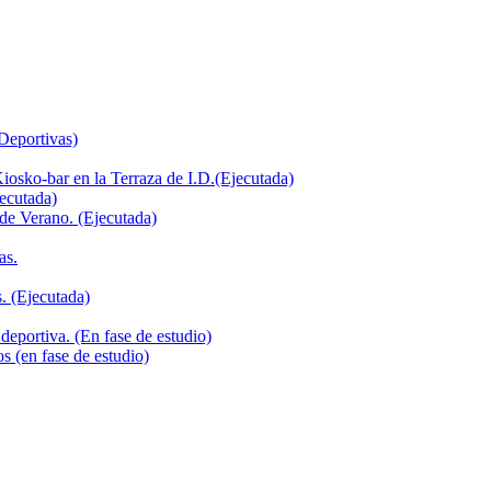
 Deportivas)
iosko-bar en la Terraza de I.D.(Ejecutada)
jecutada)
de Verano. (Ejecutada)
as.
. (Ejecutada)
deportiva. (En fase de estudio)
s (en fase de estudio)