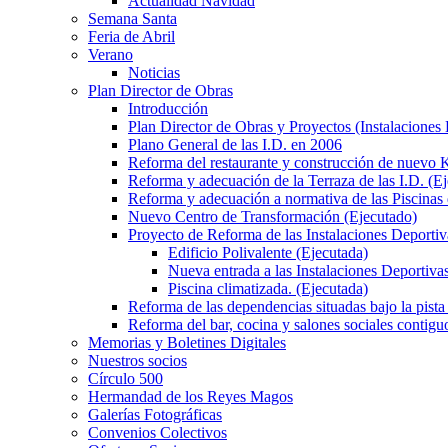
Actualidad Navidad
Semana Santa
Feria de Abril
Verano
Noticias
Plan Director de Obras
Introducción
Plan Director de Obras y Proyectos (Instalaciones
Plano General de las I.D. en 2006
Reforma del restaurante y construcción de nuevo K
Reforma y adecuación de la Terraza de las I.D. (E
Reforma y adecuación a normativa de las Piscinas 
Nuevo Centro de Transformación (Ejecutado)
Proyecto de Reforma de las Instalaciones Deportiv
Edificio Polivalente (Ejecutada)
Nueva entrada a las Instalaciones Deportivas
Piscina climatizada. (Ejecutada)
Reforma de las dependencias situadas bajo la pista 
Reforma del bar, cocina y salones sociales contiguo
Memorias y Boletines Digitales
Nuestros socios
Círculo 500
Hermandad de los Reyes Magos
Galerías Fotográficas
Convenios Colectivos