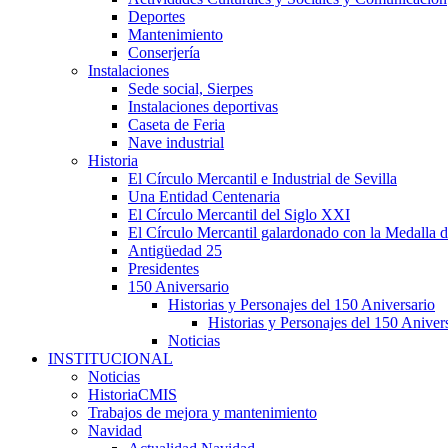
Deportes
Mantenimiento
Conserjería
Instalaciones
Sede social, Sierpes
Instalaciones deportivas
Caseta de Feria
Nave industrial
Historia
El Círculo Mercantil e Industrial de Sevilla
Una Entidad Centenaria
El Círculo Mercantil del Siglo XXI
El Círculo Mercantil galardonado con la Medalla d
Antigüedad 25
Presidentes
150 Aniversario
Historias y Personajes del 150 Aniversario
Historias y Personajes del 150 Aniver
Noticias
INSTITUCIONAL
Noticias
HistoriaCMIS
Trabajos de mejora y mantenimiento
Navidad