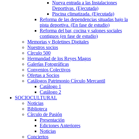
Nueva entrada a las Instalaciones
Deportivas. (Ejecutada)
Piscina climatizada. (Ejecutada)
Reforma de las dependencias situadas bajo la
pista deportiva. (En fase de estudio)
Reforma del bar, cocina y salones sociales
contiguos (en fase de estudio)
Memorias y Boletines Digitales
Nuestros socios
Círculo 500
Hermandad de los Reyes Magos
Galerías Fotográficas
Convenios Colectivos
Ofertas a Socios
Catálogos Patrimonio Círculo Mercantil
Catálogo 1
Catálogo 2
SOCIOCULTURAL
Noticias
Biblioteca
Círculo de Pasión
Presentación
Ediciones Anteriores
Noticias
Conciertos