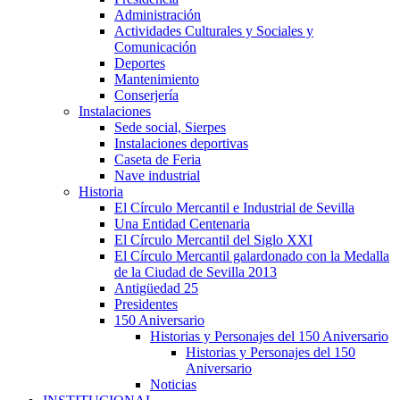
Administración
Actividades Culturales y Sociales y
Comunicación
Deportes
Mantenimiento
Conserjería
Instalaciones
Sede social, Sierpes
Instalaciones deportivas
Caseta de Feria
Nave industrial
Historia
El Círculo Mercantil e Industrial de Sevilla
Una Entidad Centenaria
El Círculo Mercantil del Siglo XXI
El Círculo Mercantil galardonado con la Medalla
de la Ciudad de Sevilla 2013
Antigüedad 25
Presidentes
150 Aniversario
Historias y Personajes del 150 Aniversario
Historias y Personajes del 150
Aniversario
Noticias