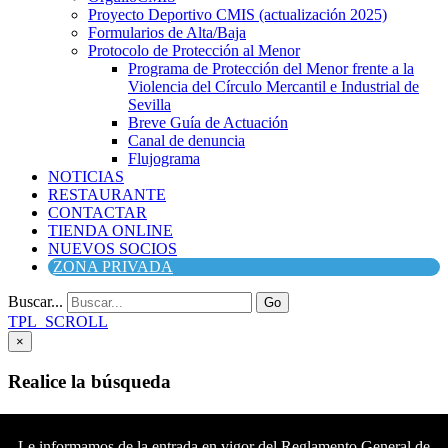
Proyecto Deportivo CMIS (actualización 2025)
Formularios de Alta/Baja
Protocolo de Protección al Menor
Programa de Protección del Menor frente a la
Violencia del Círculo Mercantil e Industrial de
Sevilla
Breve Guía de Actuación
Canal de denuncia
Flujograma
NOTICIAS
RESTAURANTE
CONTACTAR
TIENDA ONLINE
NUEVOS SOCIOS
ZONA PRIVADA
Buscar...
Go
TPL_SCROLL
×
Realice la búsqueda
Buscar
Buscar
Le informamos de la entrada en vigor del Reglamento General de