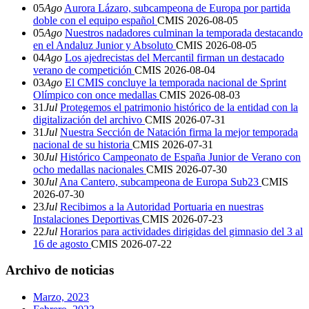
05
Ago
Aurora Lázaro, subcampeona de Europa por partida
doble con el equipo español
CMIS
2026-08-05
05
Ago
Nuestros nadadores culminan la temporada destacando
en el Andaluz Junior y Absoluto
CMIS
2026-08-05
04
Ago
Los ajedrecistas del Mercantil firman un destacado
verano de competición
CMIS
2026-08-04
03
Ago
El CMIS concluye la temporada nacional de Sprint
Olímpico con once medallas
CMIS
2026-08-03
31
Jul
Protegemos el patrimonio histórico de la entidad con la
digitalización del archivo
CMIS
2026-07-31
31
Jul
Nuestra Sección de Natación firma la mejor temporada
nacional de su historia
CMIS
2026-07-31
30
Jul
Histórico Campeonato de España Junior de Verano con
ocho medallas nacionales
CMIS
2026-07-30
30
Jul
Ana Cantero, subcampeona de Europa Sub23
CMIS
2026-07-30
23
Jul
Recibimos a la Autoridad Portuaria en nuestras
Instalaciones Deportivas
CMIS
2026-07-23
22
Jul
Horarios para actividades dirigidas del gimnasio del 3 al
16 de agosto
CMIS
2026-07-22
Archivo de noticias
Marzo, 2023