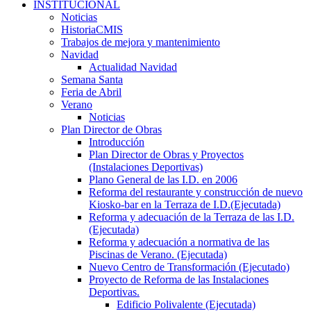
INSTITUCIONAL
Noticias
HistoriaCMIS
Trabajos de mejora y mantenimiento
Navidad
Actualidad Navidad
Semana Santa
Feria de Abril
Verano
Noticias
Plan Director de Obras
Introducción
Plan Director de Obras y Proyectos
(Instalaciones Deportivas)
Plano General de las I.D. en 2006
Reforma del restaurante y construcción de nuevo
Kiosko-bar en la Terraza de I.D.(Ejecutada)
Reforma y adecuación de la Terraza de las I.D.
(Ejecutada)
Reforma y adecuación a normativa de las
Piscinas de Verano. (Ejecutada)
Nuevo Centro de Transformación (Ejecutado)
Proyecto de Reforma de las Instalaciones
Deportivas.
Edificio Polivalente (Ejecutada)