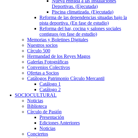
Nueva entrada a las Instalaciones
Deportivas. (Ejecutada)
Piscina climatizada. (Ejecutada)
Reforma de las dependencias situadas bajo la
pista deportiva. (En fase de estudio)
Reforma del bar, cocina y salones sociales
contiguos (en fase de estudio)
Memorias y Boletines Digitales
Nuestros socios
Círculo 500
Hermandad de los Reyes Magos
Galerías Fotográficas
Convenios Colectivos
Ofertas a Socios
Catálogos Patrimonio Círculo Mercantil
Catálogo 1
Catálogo 2
SOCIOCULTURAL
Noticias
Biblioteca
Círculo de Pasión
Presentación
Ediciones Anteriores
Noticias
Conciertos