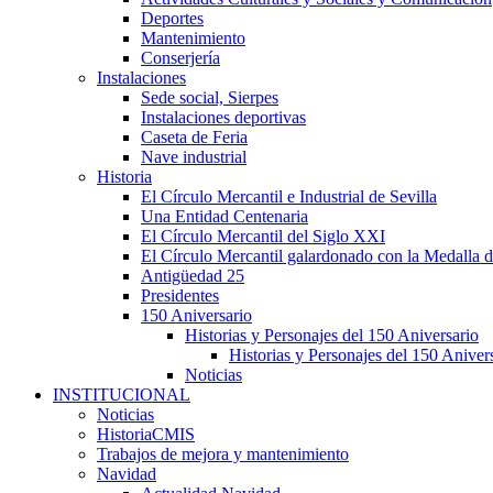
Deportes
Mantenimiento
Conserjería
Instalaciones
Sede social, Sierpes
Instalaciones deportivas
Caseta de Feria
Nave industrial
Historia
El Círculo Mercantil e Industrial de Sevilla
Una Entidad Centenaria
El Círculo Mercantil del Siglo XXI
El Círculo Mercantil galardonado con la Medalla d
Antigüedad 25
Presidentes
150 Aniversario
Historias y Personajes del 150 Aniversario
Historias y Personajes del 150 Aniver
Noticias
INSTITUCIONAL
Noticias
HistoriaCMIS
Trabajos de mejora y mantenimiento
Navidad