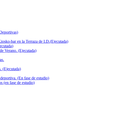
 Deportivas)
iosko-bar en la Terraza de I.D.(Ejecutada)
jecutada)
de Verano. (Ejecutada)
as.
. (Ejecutada)
deportiva. (En fase de estudio)
s (en fase de estudio)