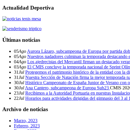
Actualidad Deportiva
Últimas noticias
05
Ago
Aurora Lázaro, subcampeona de Europa por partida dob
05
Ago
Nuestros nadadores culminan la temporada destacando 
04
Ago
Los ajedrecistas del Mercantil firman un destacado ver
03
Ago
El CMIS concluye la temporada nacional de Sprint Olí
31
Jul
Protegemos el patrimonio histórico de la entidad con la d
31
Jul
Nuestra Sección de Natación firma la mejor temporada na
30
Jul
Histórico Campeonato de España Junior de Verano con o
30
Jul
Ana Cantero, subcampeona de Europa Sub23
CMIS
202
23
Jul
Recibimos a la Autoridad Portuaria en nuestras Instalaci
22
Jul
Horarios para actividades dirigidas del gimnasio del 3 al
Archivo de noticias
Marzo, 2023
Febrero, 2023