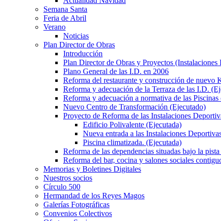
Actualidad Navidad
Semana Santa
Feria de Abril
Verano
Noticias
Plan Director de Obras
Introducción
Plan Director de Obras y Proyectos (Instalaciones
Plano General de las I.D. en 2006
Reforma del restaurante y construcción de nuevo K
Reforma y adecuación de la Terraza de las I.D. (E
Reforma y adecuación a normativa de las Piscinas 
Nuevo Centro de Transformación (Ejecutado)
Proyecto de Reforma de las Instalaciones Deportiv
Edificio Polivalente (Ejecutada)
Nueva entrada a las Instalaciones Deportivas
Piscina climatizada. (Ejecutada)
Reforma de las dependencias situadas bajo la pista 
Reforma del bar, cocina y salones sociales contiguo
Memorias y Boletines Digitales
Nuestros socios
Círculo 500
Hermandad de los Reyes Magos
Galerías Fotográficas
Convenios Colectivos