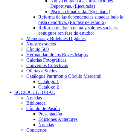
Nueva entrada a las Instalaciones
Deportivas. (Ejecutada)
Piscina climatizada. (Ejecutada)
Reforma de las dependencias situadas bajo la
pista deportiva. (En fase de estudio)
Reforma del bar, cocina y salones sociales
contiguos (en fase de estudio)
Memorias y Boletines Digitales
Nuestros socios
Círculo 500
Hermandad de los Reyes Magos
Galerías Fotográficas
Convenios Colectivos
Ofertas a Socios
Catálogos Patrimonio Círculo Mercantil
Catálogo 1
Catálogo 2
SOCIOCULTURAL
Noticias
Biblioteca
Círculo de Pasión
Presentación
Ediciones Anteriores
Noticias
Conciertos