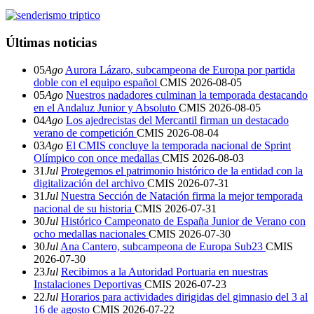
Últimas noticias
05
Ago
Aurora Lázaro, subcampeona de Europa por partida
doble con el equipo español
CMIS
2026-08-05
05
Ago
Nuestros nadadores culminan la temporada destacando
en el Andaluz Junior y Absoluto
CMIS
2026-08-05
04
Ago
Los ajedrecistas del Mercantil firman un destacado
verano de competición
CMIS
2026-08-04
03
Ago
El CMIS concluye la temporada nacional de Sprint
Olímpico con once medallas
CMIS
2026-08-03
31
Jul
Protegemos el patrimonio histórico de la entidad con la
digitalización del archivo
CMIS
2026-07-31
31
Jul
Nuestra Sección de Natación firma la mejor temporada
nacional de su historia
CMIS
2026-07-31
30
Jul
Histórico Campeonato de España Junior de Verano con
ocho medallas nacionales
CMIS
2026-07-30
30
Jul
Ana Cantero, subcampeona de Europa Sub23
CMIS
2026-07-30
23
Jul
Recibimos a la Autoridad Portuaria en nuestras
Instalaciones Deportivas
CMIS
2026-07-23
22
Jul
Horarios para actividades dirigidas del gimnasio del 3 al
16 de agosto
CMIS
2026-07-22