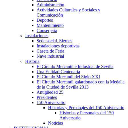
Administración
Actividades Culturales y Sociales y
Comunicación
Deportes
Mantenimiento
Conserjería
Instalaciones
Sede social, Sierpes
Instalaciones deportivas
Caseta de Feria
Nave industrial
Historia
El Círculo Mercantil e Industrial de Sevilla
Una Entidad Centenaria
El Círculo Mercantil del Siglo XXI
El Círculo Mercantil galardonado con la Medalla
de la Ciudad de Sevilla 2013
Antigüedad 25
Presidentes
150 Aniversario
Historias y Personajes del 150 Aniversario
Historias y Personajes del 150
Aniversario
Noticias