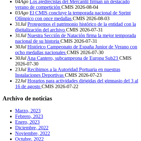
04
Ago
Los ajedrecistas del Mercantil firman un destacado
verano de competición
CMIS
2026-08-04
03
Ago
El CMIS concluye la temporada nacional de Sprint
Olímpico con once medallas
CMIS
2026-08-03
31
Jul
Protegemos el patrimonio histórico de la entidad con la
digitalización del archivo
CMIS
2026-07-31
31
Jul
Nuestra Sección de Natación firma la mejor temporada
nacional de su historia
CMIS
2026-07-31
30
Jul
Histórico Campeonato de España Junior de Verano con
ocho medallas nacionales
CMIS
2026-07-30
30
Jul
Ana Cantero, subcampeona de Europa Sub23
CMIS
2026-07-30
23
Jul
Recibimos a la Autoridad Portuaria en nuestras
Instalaciones Deportivas
CMIS
2026-07-23
22
Jul
Horarios para actividades dirigidas del gimnasio del 3 al
16 de agosto
CMIS
2026-07-22
Archivo de noticias
Marzo, 2023
Febrero, 2023
Enero, 2023
Diciembre, 2022
Noviembre, 2022
Octubre, 2022