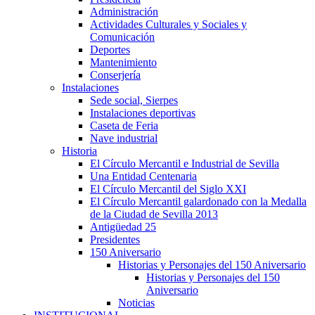
Administración
Actividades Culturales y Sociales y
Comunicación
Deportes
Mantenimiento
Conserjería
Instalaciones
Sede social, Sierpes
Instalaciones deportivas
Caseta de Feria
Nave industrial
Historia
El Círculo Mercantil e Industrial de Sevilla
Una Entidad Centenaria
El Círculo Mercantil del Siglo XXI
El Círculo Mercantil galardonado con la Medalla
de la Ciudad de Sevilla 2013
Antigüedad 25
Presidentes
150 Aniversario
Historias y Personajes del 150 Aniversario
Historias y Personajes del 150
Aniversario
Noticias