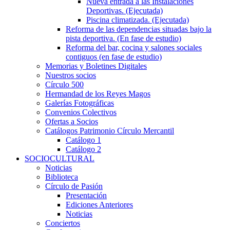
Nueva entrada a las Instalaciones
Deportivas. (Ejecutada)
Piscina climatizada. (Ejecutada)
Reforma de las dependencias situadas bajo la
pista deportiva. (En fase de estudio)
Reforma del bar, cocina y salones sociales
contiguos (en fase de estudio)
Memorias y Boletines Digitales
Nuestros socios
Círculo 500
Hermandad de los Reyes Magos
Galerías Fotográficas
Convenios Colectivos
Ofertas a Socios
Catálogos Patrimonio Círculo Mercantil
Catálogo 1
Catálogo 2
SOCIOCULTURAL
Noticias
Biblioteca
Círculo de Pasión
Presentación
Ediciones Anteriores
Noticias
Conciertos