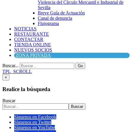
Violencia del Círculo Mercantil e Industrial de
Sevilla
Breve Guía de Actuación
Canal de denuncia
Flujograma
NOTICIAS
RESTAURANTE
CONTACTAR
TIENDA ONLINE
NUEVOS SOCIOS
ZONA PRIVADA
Buscar...
Go
TPL_SCROLL
×
Realice la búsqueda
Buscar
Buscar
Síguenos en Facebook
Síguenos en Twitter
Síguenos en YouTube