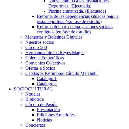
Nueva entrada a las Instalaciones
Deportivas. (Ejecutada)
Piscina climatizada. (Ejecutada)
Reforma de las dependencias situadas bajo la
pista deportiva. (En fase de estudio)
Reforma del bar, cocina y salones sociales
contiguos (en fase de estudio)
Memorias y Boletines Digitales
Nuestros socios
Círculo 500
Hermandad de los Reyes Magos
Galerías Fotográficas
Convenios Colectivos
Ofertas a Socios
Catálogos Patrimonio Círculo Mercantil
Catálogo 1
Catálogo 2
SOCIOCULTURAL
Noticias
Biblioteca
Círculo de Pasión
Presentación
Ediciones Anteriores
Noticias
Conciertos