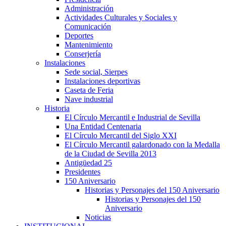
Administración
Actividades Culturales y Sociales y
Comunicación
Deportes
Mantenimiento
Conserjería
Instalaciones
Sede social, Sierpes
Instalaciones deportivas
Caseta de Feria
Nave industrial
Historia
El Círculo Mercantil e Industrial de Sevilla
Una Entidad Centenaria
El Círculo Mercantil del Siglo XXI
El Círculo Mercantil galardonado con la Medalla
de la Ciudad de Sevilla 2013
Antigüedad 25
Presidentes
150 Aniversario
Historias y Personajes del 150 Aniversario
Historias y Personajes del 150
Aniversario
Noticias