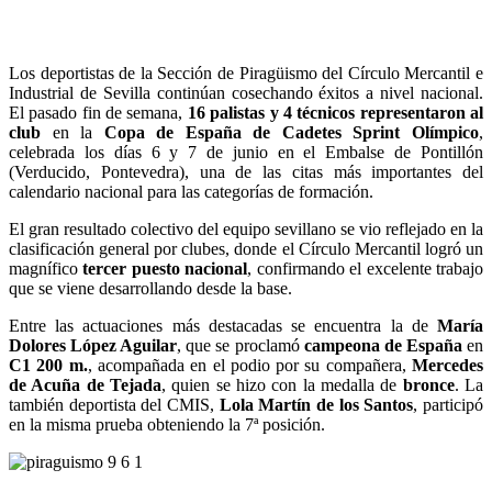
Los deportistas de la Sección de Piragüismo del Círculo Mercantil e
Industrial de Sevilla continúan cosechando éxitos a nivel nacional.
El pasado fin de semana,
16 palistas y 4 técnicos representaron al
club
en la
Copa de España de Cadetes Sprint Olímpico
,
celebrada los días 6 y 7 de junio en el Embalse de Pontillón
(Verducido, Pontevedra), una de las citas más importantes del
calendario nacional para las categorías de formación.
El gran resultado colectivo del equipo sevillano se vio reflejado en la
clasificación general por clubes, donde el Círculo Mercantil logró un
magnífico
tercer puesto nacional
, confirmando el excelente trabajo
que se viene desarrollando desde la base.
Entre las actuaciones más destacadas se encuentra la de
María
Dolores López Aguilar
, que se proclamó
campeona de España
en
C1 200 m.
, acompañada en el podio por su compañera,
Mercedes
de Acuña de Tejada
, quien se hizo con la medalla de
bronce
. La
también deportista del CMIS,
Lola Martín de los Santos
, participó
en la misma prueba obteniendo la 7ª posición.