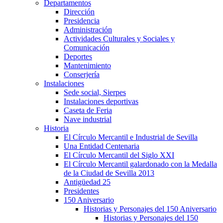
Departamentos
Dirección
Presidencia
Administración
Actividades Culturales y Sociales y
Comunicación
Deportes
Mantenimiento
Conserjería
Instalaciones
Sede social, Sierpes
Instalaciones deportivas
Caseta de Feria
Nave industrial
Historia
El Círculo Mercantil e Industrial de Sevilla
Una Entidad Centenaria
El Círculo Mercantil del Siglo XXI
El Círculo Mercantil galardonado con la Medalla
de la Ciudad de Sevilla 2013
Antigüedad 25
Presidentes
150 Aniversario
Historias y Personajes del 150 Aniversario
Historias y Personajes del 150