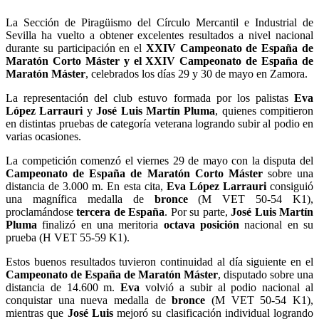
La Sección de Piragüismo del Círculo Mercantil e Industrial de
Sevilla ha vuelto a obtener excelentes resultados a nivel nacional
durante su participación en el
XXIV Campeonato de España de
Maratón Corto Máster y el XXIV Campeonato de España de
Maratón Máster
, celebrados los días 29 y 30 de mayo en Zamora.
La representación del club estuvo formada por los palistas
Eva
López Larrauri
y
José Luis Martín Pluma
, quienes compitieron
en distintas pruebas de categoría veterana logrando subir al podio en
varias ocasiones.
La competición comenzó el viernes 29 de mayo con la disputa del
Campeonato de España de Maratón Corto Máster
sobre una
distancia de 3.000 m. En esta cita,
Eva López Larrauri
consiguió
una magnífica medalla de
bronce
(M VET 50-54 K1),
proclamándose
tercera de España
. Por su parte,
José Luis Martín
Pluma
finalizó en una meritoria
octava posición
nacional en su
prueba (H VET 55-59 K1).
Estos buenos resultados tuvieron continuidad al día siguiente en el
Campeonato de España de Maratón Máster
, disputado sobre una
distancia de 14.600 m.
Eva
volvió a subir al podio nacional al
conquistar una nueva medalla de
bronce
(M VET 50-54 K1),
mientras que
José Luis
mejoró su clasificación individual logrando