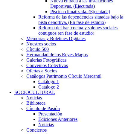
Nueva entrada a las Instalaciones
Deportivas. (Ejecutada)
Piscina climatizada. (Ejecutada)
Reforma de las dependencias situadas bajo la
pista deportiva. (En fase de estudio)
Reforma del bar, cocina y salones sociales
contiguos (en fase de estudio)
Memorias y Boletines Digitales
Nuestros socios
Círculo 500
Hermandad de los Reyes Magos
Galerías Fotográficas
Convenios Colectivos
Ofertas a Socios
Catálogos Patrimonio Círculo Mercantil
Catálogo 1
Catálogo 2
SOCIOCULTURAL
Noticias
Biblioteca
Círculo de Pasión
Presentación
Ediciones Anteriores
Noticias
Conciertos