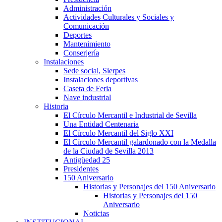
Administración
Actividades Culturales y Sociales y
Comunicación
Deportes
Mantenimiento
Conserjería
Instalaciones
Sede social, Sierpes
Instalaciones deportivas
Caseta de Feria
Nave industrial
Historia
El Círculo Mercantil e Industrial de Sevilla
Una Entidad Centenaria
El Círculo Mercantil del Siglo XXI
El Círculo Mercantil galardonado con la Medalla
de la Ciudad de Sevilla 2013
Antigüedad 25
Presidentes
150 Aniversario
Historias y Personajes del 150 Aniversario
Historias y Personajes del 150
Aniversario
Noticias