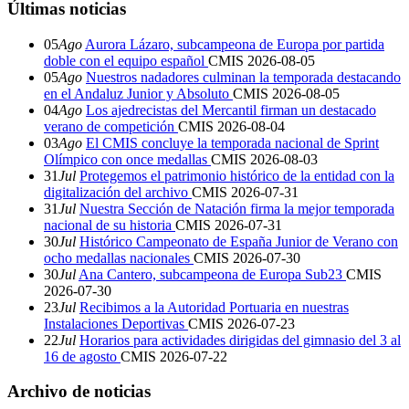
Últimas noticias
05
Ago
Aurora Lázaro, subcampeona de Europa por partida
doble con el equipo español
CMIS
2026-08-05
05
Ago
Nuestros nadadores culminan la temporada destacando
en el Andaluz Junior y Absoluto
CMIS
2026-08-05
04
Ago
Los ajedrecistas del Mercantil firman un destacado
verano de competición
CMIS
2026-08-04
03
Ago
El CMIS concluye la temporada nacional de Sprint
Olímpico con once medallas
CMIS
2026-08-03
31
Jul
Protegemos el patrimonio histórico de la entidad con la
digitalización del archivo
CMIS
2026-07-31
31
Jul
Nuestra Sección de Natación firma la mejor temporada
nacional de su historia
CMIS
2026-07-31
30
Jul
Histórico Campeonato de España Junior de Verano con
ocho medallas nacionales
CMIS
2026-07-30
30
Jul
Ana Cantero, subcampeona de Europa Sub23
CMIS
2026-07-30
23
Jul
Recibimos a la Autoridad Portuaria en nuestras
Instalaciones Deportivas
CMIS
2026-07-23
22
Jul
Horarios para actividades dirigidas del gimnasio del 3 al
16 de agosto
CMIS
2026-07-22
Archivo de noticias