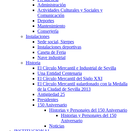
Administración
Actividades Culturales y Sociales y
Comunicación
Deportes
Mantenimiento
Conserjería
Instalaciones
Sede social, Sierpes
Instalaciones deportivas
Caseta de Feria
Nave industrial
Historia
El Círculo Mercantil e Industrial de Sevilla
Una Entidad Centenaria
El Círculo Mercantil del Siglo XXI
El Círculo Mercantil galardonado con la Medalla
de la Ciudad de Sevilla 2013
Antigüedad 25
Presidentes
150 Aniversario
Historias y Personajes del 150 Aniversario
Historias y Personajes del 150
Aniversario
Noticias