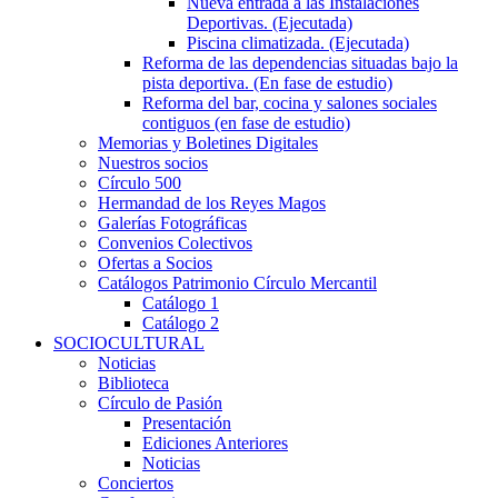
Nueva entrada a las Instalaciones
Deportivas. (Ejecutada)
Piscina climatizada. (Ejecutada)
Reforma de las dependencias situadas bajo la
pista deportiva. (En fase de estudio)
Reforma del bar, cocina y salones sociales
contiguos (en fase de estudio)
Memorias y Boletines Digitales
Nuestros socios
Círculo 500
Hermandad de los Reyes Magos
Galerías Fotográficas
Convenios Colectivos
Ofertas a Socios
Catálogos Patrimonio Círculo Mercantil
Catálogo 1
Catálogo 2
SOCIOCULTURAL
Noticias
Biblioteca
Círculo de Pasión
Presentación
Ediciones Anteriores
Noticias
Conciertos