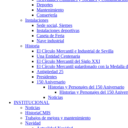
Deportes
Mantenimiento
Conserjería
Instalaciones
Sede social, Sierpes
Instalaciones deportivas
Caseta de Feria
Nave industrial
Historia
El Círculo Mercantil e Industrial de Sevilla
Una Entidad Centenaria
El Círculo Mercantil del Siglo XXI
El Círculo Mercantil galardonado con la Medalla d
Antigüedad 25
Presidentes
150 Aniversario
Historias y Personajes del 150 Aniversario
Historias y Personajes del 150 Aniver
Noticias
INSTITUCIONAL
Noticias
HistoriaCMIS
Trabajos de mejora y mantenimiento
Navidad