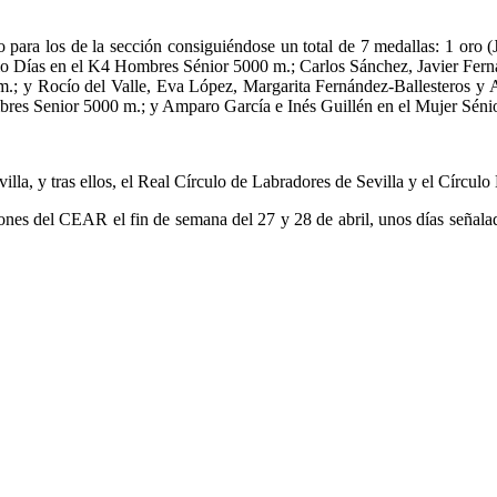
uesto para los de la sección consiguiéndose un total de 7 medallas: 1 o
lio Días en el K4 Hombres Sénior 5000 m.; Carlos Sánchez, Javier Fer
.; y Rocío del Valle, Eva López, Margarita Fernández-Ballesteros y 
mbres Senior 5000 m.; y Amparo García e Inés Guillén en el Mujer Séni
la, y tras ellos, el Real Círculo de Labradores de Sevilla y el Círculo M
nes del CEAR el fin de semana del 27 y 28 de abril, unos días señalado