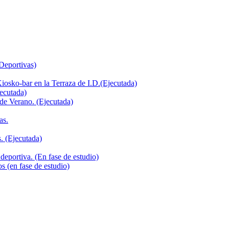
 Deportivas)
iosko-bar en la Terraza de I.D.(Ejecutada)
jecutada)
de Verano. (Ejecutada)
as.
. (Ejecutada)
deportiva. (En fase de estudio)
s (en fase de estudio)