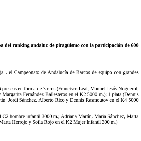
ueba del ranking andaluz de piragüismo con la participación de 600
tuja", el Campeonato de Andalucía de Barcos de equipo con grandes
s 6 preseas en forma de 3 oros (Francisco Leal, Manuel Jesús Noguerol,
Margarita Fernández-Ballesteros en el K2 5000 m.); 1 plata (Dennis
rtín, Jordi Sánchez, Alberto Rico y Dennis Rasmoutov en el K4 5000
 el C2 hombre infantil 3000 m.; Adriana Martín, Maria Sánchez, Marta
arta Herrojo y Sofia Rojo en el K2 Mujer Infantil 300 m.).