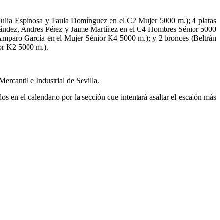
ro (Julia Espinosa y Paula Domínguez en el C2 Mujer 5000 m.); 4 platas
nández, Andres Pérez y Jaime Martínez en el C4 Hombres Sénior 5000
Amparo García en el Mujer Sénior K4 5000 m.); y 2 bronces (Beltrán
or K2 5000 m.).
ercantil e Industrial de Sevilla.
s en el calendario por la sección que intentará asaltar el escalón más