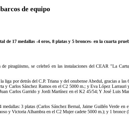
 barcos de equipo
otal de 17 medallas -4 oros, 8 platas y 5 bronces- en la cuarta pr
n de piragüismo, se celebró en las instalaciones del CEAR "La Car
la liga por detrás del C.P. Triana y del onubense Abedul, gracias a la
rta y Carlos Sánchez Ramos en el C2 5000 m.; y Eva López Larrauri y 
Juan Carlos Garrido y Jordi Martínez en el K2 45/54; Y José Luis Ma
e 4 medallas: 3 platas (Carlos Sánchez Bernal, Jaime Guillén Verde en
oso y Victoria Alhambra en el C2 Mujer cadete 5000 m.); y 1 bronce (M