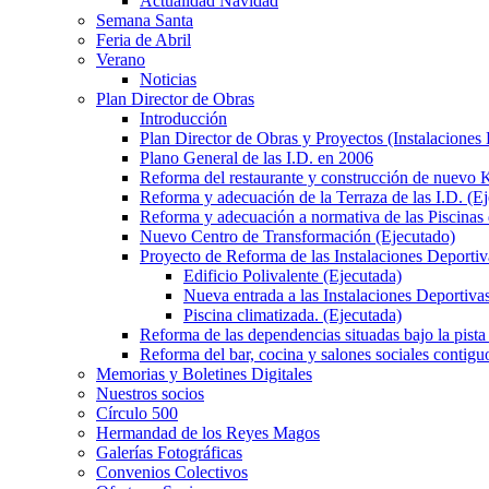
Actualidad Navidad
Semana Santa
Feria de Abril
Verano
Noticias
Plan Director de Obras
Introducción
Plan Director de Obras y Proyectos (Instalaciones
Plano General de las I.D. en 2006
Reforma del restaurante y construcción de nuevo K
Reforma y adecuación de la Terraza de las I.D. (E
Reforma y adecuación a normativa de las Piscinas 
Nuevo Centro de Transformación (Ejecutado)
Proyecto de Reforma de las Instalaciones Deportiv
Edificio Polivalente (Ejecutada)
Nueva entrada a las Instalaciones Deportivas
Piscina climatizada. (Ejecutada)
Reforma de las dependencias situadas bajo la pista 
Reforma del bar, cocina y salones sociales contiguo
Memorias y Boletines Digitales
Nuestros socios
Círculo 500
Hermandad de los Reyes Magos
Galerías Fotográficas
Convenios Colectivos