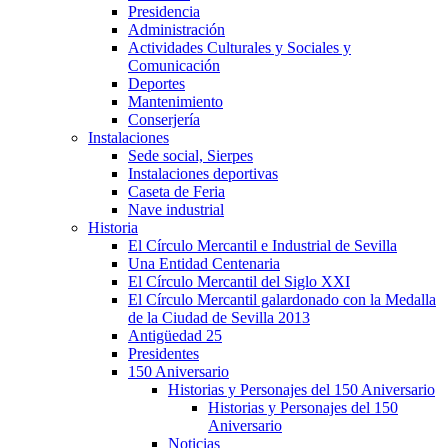
Presidencia
Administración
Actividades Culturales y Sociales y
Comunicación
Deportes
Mantenimiento
Conserjería
Instalaciones
Sede social, Sierpes
Instalaciones deportivas
Caseta de Feria
Nave industrial
Historia
El Círculo Mercantil e Industrial de Sevilla
Una Entidad Centenaria
El Círculo Mercantil del Siglo XXI
El Círculo Mercantil galardonado con la Medalla
de la Ciudad de Sevilla 2013
Antigüedad 25
Presidentes
150 Aniversario
Historias y Personajes del 150 Aniversario
Historias y Personajes del 150
Aniversario
Noticias