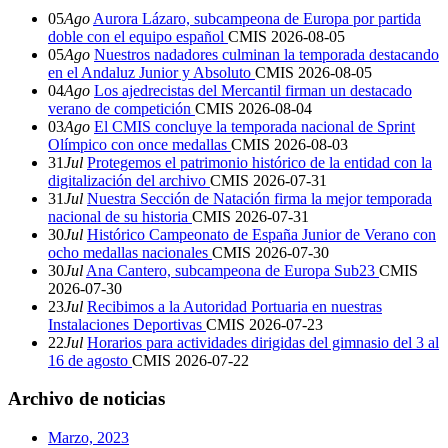
05
Ago
Aurora Lázaro, subcampeona de Europa por partida
doble con el equipo español
CMIS
2026-08-05
05
Ago
Nuestros nadadores culminan la temporada destacando
en el Andaluz Junior y Absoluto
CMIS
2026-08-05
04
Ago
Los ajedrecistas del Mercantil firman un destacado
verano de competición
CMIS
2026-08-04
03
Ago
El CMIS concluye la temporada nacional de Sprint
Olímpico con once medallas
CMIS
2026-08-03
31
Jul
Protegemos el patrimonio histórico de la entidad con la
digitalización del archivo
CMIS
2026-07-31
31
Jul
Nuestra Sección de Natación firma la mejor temporada
nacional de su historia
CMIS
2026-07-31
30
Jul
Histórico Campeonato de España Junior de Verano con
ocho medallas nacionales
CMIS
2026-07-30
30
Jul
Ana Cantero, subcampeona de Europa Sub23
CMIS
2026-07-30
23
Jul
Recibimos a la Autoridad Portuaria en nuestras
Instalaciones Deportivas
CMIS
2026-07-23
22
Jul
Horarios para actividades dirigidas del gimnasio del 3 al
16 de agosto
CMIS
2026-07-22
Archivo de noticias
Marzo, 2023