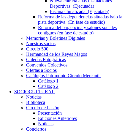
Nueva entrada a las Instalaciones
Deportivas. (Ejecutada)
Piscina climatizada. (Ejecutada)
Reforma de las dependencias situadas bajo la
pista deportiva. (En fase de estudio)
Reforma del bar, cocina y salones sociales
contiguos (en fase de estudio)
Memorias y Boletines Digitales
Nuestros socios
Círculo 500
Hermandad de los Reyes Magos
Galerías Fotográficas
Convenios Colectivos
Ofertas a Socios
Catálogos Patrimonio Círculo Mercantil
Catálogo 1
Catálogo 2
SOCIOCULTURAL
Noticias
Biblioteca
Círculo de Pasión
Presentación
Ediciones Anteriores
Noticias
Conciertos