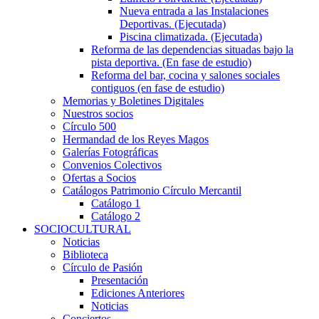
Nueva entrada a las Instalaciones
Deportivas. (Ejecutada)
Piscina climatizada. (Ejecutada)
Reforma de las dependencias situadas bajo la
pista deportiva. (En fase de estudio)
Reforma del bar, cocina y salones sociales
contiguos (en fase de estudio)
Memorias y Boletines Digitales
Nuestros socios
Círculo 500
Hermandad de los Reyes Magos
Galerías Fotográficas
Convenios Colectivos
Ofertas a Socios
Catálogos Patrimonio Círculo Mercantil
Catálogo 1
Catálogo 2
SOCIOCULTURAL
Noticias
Biblioteca
Círculo de Pasión
Presentación
Ediciones Anteriores
Noticias
Conciertos