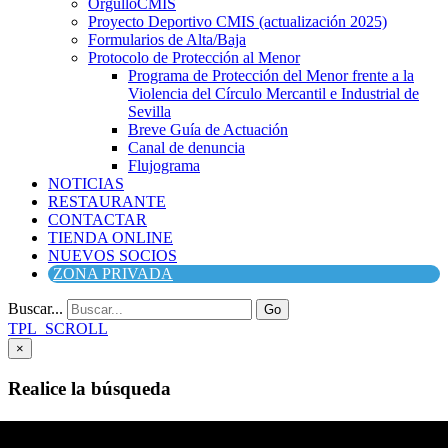
OrgulloCMIS
Proyecto Deportivo CMIS (actualización 2025)
Formularios de Alta/Baja
Protocolo de Protección al Menor
Programa de Protección del Menor frente a la
Violencia del Círculo Mercantil e Industrial de
Sevilla
Breve Guía de Actuación
Canal de denuncia
Flujograma
NOTICIAS
RESTAURANTE
CONTACTAR
TIENDA ONLINE
NUEVOS SOCIOS
ZONA PRIVADA
Buscar...
Go
TPL_SCROLL
×
Realice la búsqueda
Buscar
Buscar