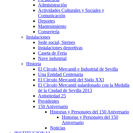
Administración
Actividades Culturales y Sociales y
Comunicación
Deportes
Mantenimiento
Conserjería
Instalaciones
Sede social, Sierpes
Instalaciones deportivas
Caseta de Feria
Nave industrial
Historia
El Círculo Mercantil e Industrial de Sevilla
Una Entidad Centenaria
El Círculo Mercantil del Siglo XXI
El Círculo Mercantil galardonado con la Medalla
de la Ciudad de Sevilla 2013
Antigüedad 25
Presidentes
150 Aniversario
Historias y Personajes del 150 Aniversario
Historias y Personajes del 150
Aniversario
Noticias