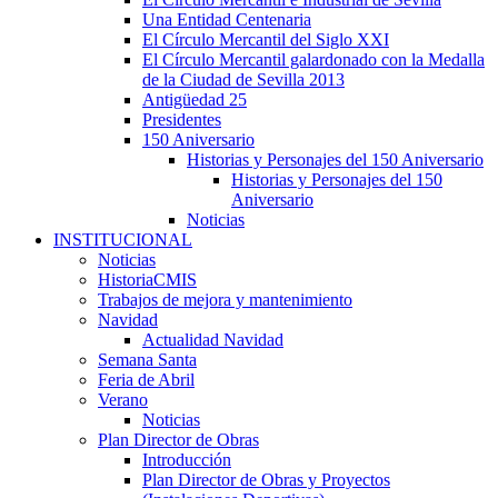
Una Entidad Centenaria
El Círculo Mercantil del Siglo XXI
El Círculo Mercantil galardonado con la Medalla
de la Ciudad de Sevilla 2013
Antigüedad 25
Presidentes
150 Aniversario
Historias y Personajes del 150 Aniversario
Historias y Personajes del 150
Aniversario
Noticias
INSTITUCIONAL
Noticias
HistoriaCMIS
Trabajos de mejora y mantenimiento
Navidad
Actualidad Navidad
Semana Santa
Feria de Abril
Verano
Noticias
Plan Director de Obras
Introducción
Plan Director de Obras y Proyectos