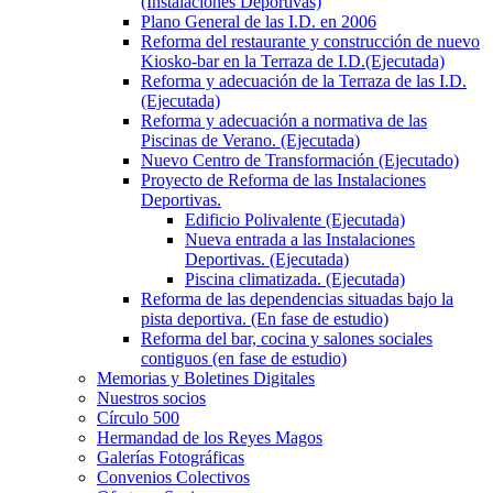
(Instalaciones Deportivas)
Plano General de las I.D. en 2006
Reforma del restaurante y construcción de nuevo
Kiosko-bar en la Terraza de I.D.(Ejecutada)
Reforma y adecuación de la Terraza de las I.D.
(Ejecutada)
Reforma y adecuación a normativa de las
Piscinas de Verano. (Ejecutada)
Nuevo Centro de Transformación (Ejecutado)
Proyecto de Reforma de las Instalaciones
Deportivas.
Edificio Polivalente (Ejecutada)
Nueva entrada a las Instalaciones
Deportivas. (Ejecutada)
Piscina climatizada. (Ejecutada)
Reforma de las dependencias situadas bajo la
pista deportiva. (En fase de estudio)
Reforma del bar, cocina y salones sociales
contiguos (en fase de estudio)
Memorias y Boletines Digitales
Nuestros socios
Círculo 500
Hermandad de los Reyes Magos
Galerías Fotográficas
Convenios Colectivos