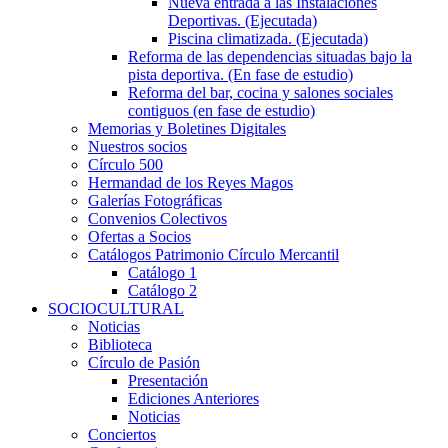
Nueva entrada a las Instalaciones
Deportivas. (Ejecutada)
Piscina climatizada. (Ejecutada)
Reforma de las dependencias situadas bajo la
pista deportiva. (En fase de estudio)
Reforma del bar, cocina y salones sociales
contiguos (en fase de estudio)
Memorias y Boletines Digitales
Nuestros socios
Círculo 500
Hermandad de los Reyes Magos
Galerías Fotográficas
Convenios Colectivos
Ofertas a Socios
Catálogos Patrimonio Círculo Mercantil
Catálogo 1
Catálogo 2
SOCIOCULTURAL
Noticias
Biblioteca
Círculo de Pasión
Presentación
Ediciones Anteriores
Noticias
Conciertos