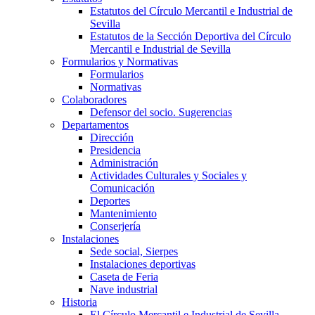
Estatutos del Círculo Mercantil e Industrial de
Sevilla
Estatutos de la Sección Deportiva del Círculo
Mercantil e Industrial de Sevilla
Formularios y Normativas
Formularios
Normativas
Colaboradores
Defensor del socio. Sugerencias
Departamentos
Dirección
Presidencia
Administración
Actividades Culturales y Sociales y
Comunicación
Deportes
Mantenimiento
Conserjería
Instalaciones
Sede social, Sierpes
Instalaciones deportivas
Caseta de Feria
Nave industrial
Historia
El Círculo Mercantil e Industrial de Sevilla