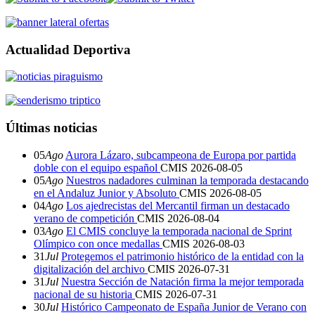
Actualidad Deportiva
Últimas noticias
05
Ago
Aurora Lázaro, subcampeona de Europa por partida
doble con el equipo español
CMIS
2026-08-05
05
Ago
Nuestros nadadores culminan la temporada destacando
en el Andaluz Junior y Absoluto
CMIS
2026-08-05
04
Ago
Los ajedrecistas del Mercantil firman un destacado
verano de competición
CMIS
2026-08-04
03
Ago
El CMIS concluye la temporada nacional de Sprint
Olímpico con once medallas
CMIS
2026-08-03
31
Jul
Protegemos el patrimonio histórico de la entidad con la
digitalización del archivo
CMIS
2026-07-31
31
Jul
Nuestra Sección de Natación firma la mejor temporada
nacional de su historia
CMIS
2026-07-31
30
Jul
Histórico Campeonato de España Junior de Verano con