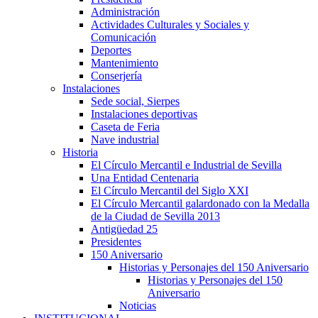
Administración
Actividades Culturales y Sociales y
Comunicación
Deportes
Mantenimiento
Conserjería
Instalaciones
Sede social, Sierpes
Instalaciones deportivas
Caseta de Feria
Nave industrial
Historia
El Círculo Mercantil e Industrial de Sevilla
Una Entidad Centenaria
El Círculo Mercantil del Siglo XXI
El Círculo Mercantil galardonado con la Medalla
de la Ciudad de Sevilla 2013
Antigüedad 25
Presidentes
150 Aniversario
Historias y Personajes del 150 Aniversario
Historias y Personajes del 150
Aniversario
Noticias